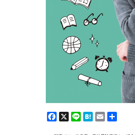
Facebook
X
Line
Hatena
Email
共
有