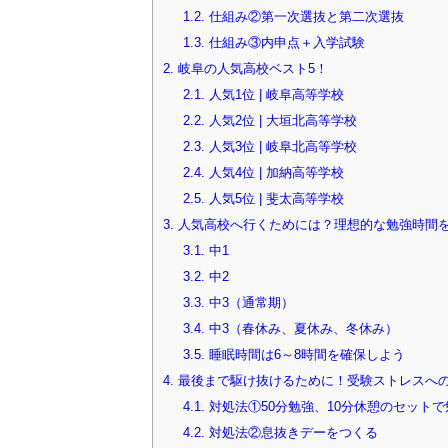
1.2.
仕組み②第一次選抜と第二次選抜
1.3.
仕組み③内申点＋入学試験
2.
岐阜の人気高校ベスト5！
2.1.
人気1位 | 岐阜高等学校
2.2.
人気2位 | 大垣北高等学校
2.3.
人気3位 | 岐阜北高等学校
2.4.
人気4位 | 加納高等学校
2.5.
人気5位 | 斐太高等学校
3.
人気高校へ行くためには？理想的な勉強時間
3.1.
中1
3.2.
中2
3.3.
中3（通常期）
3.4.
中3（春休み、夏休み、冬休み）
3.5.
睡眠時間は6～8時間を確保しよう
4.
最後まで駆け抜けるために！受験ストレスへ
4.1.
対処法①50分勉強、10分休憩のセット
4.2.
対処法②息抜きデーをつくる