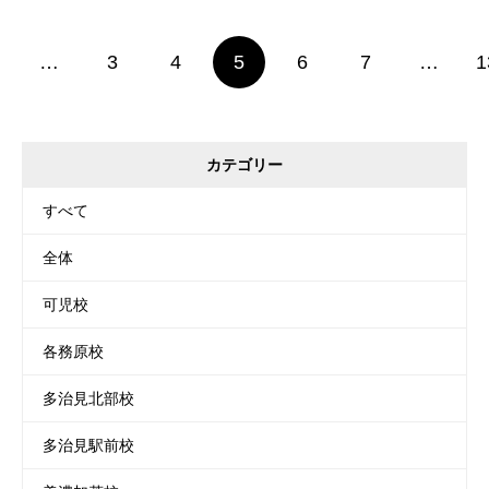
…
3
4
5
6
7
…
1
カテゴリー
すべて
全体
可児校
各務原校
多治見北部校
多治見駅前校