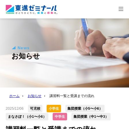
togg
navi
News
お知らせ
ホーム
›
お知らせ
›
講習料一覧と受講までの流れ
2025/12/06
可児校
小学生
集団授業（小5〜小6）
まなさぽ！（小1〜小6）
中学生
集団授業（中1〜中3）