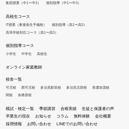
集団授業（中1〜中3）
個別指導（中1〜中3）
高校生コース
IT授業（東進衛生予備校）
個別指導（高1〜高3）
高等学校対応コース（高1〜高3）
個別指導コース
小学生
中学生
高校生
オンライン家庭教師
校舎一覧
可児校
西可児校
多治見駅前校
多治見北部校
美濃加茂校
関校
各務原校
模試・検定一覧
季節講習
合格実績
生徒と保護者の声
卒業生の現在
お知らせ
コラム
無料体験
会社概要
採用情報
お問い合わせ
LINEでのお問い合わせ