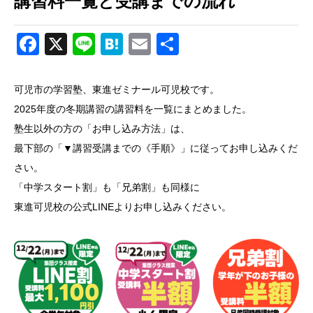
講習料一覧と受講までの流れ
Facebook
X
Line
Hatena
Email
共
有
可児市の学習塾、東進ゼミナール可児校です。
2025年度の冬期講習の講習料を一覧にまとめました。
塾生以外の方の「お申し込み方法」は、
最下部の「▼講習受講までの《手順》」に従ってお申し込みくだ
さい。
「中学スタート割」も「兄弟割」も同様に
東進可児校の公式LINEよりお申し込みください。