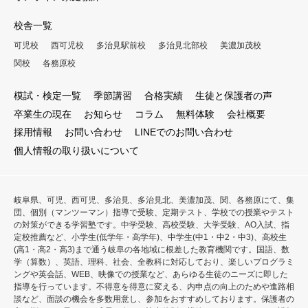
校舎一覧
可児校
西可児校
多治見駅前校
多治見北部校
美濃加茂校
関校
各務原校
模試・検定一覧
季節講習
合格実績
生徒と保護者の声
卒業生の現在
お知らせ
コラム
無料体験
会社概要
採用情報
お問い合わせ
LINEでのお問い合わせ
個人情報の取り扱いについて
岐阜県、可児、西可児、多治見、多治見北、美濃加茂、関、各務原にて、集
団、個別（マンツーマン）指導で受験、定期テスト、学校での授業やテスト
の対策ができる学習塾です。中学受験、高校受験、大学受験、AO入試、指
定校推薦など、小学生(低学年・高学年)、中学生(中1・中2・中3)、高校生
(高1・高2・高3)まで通う岐阜の各地域に根差した教育機関です。国語、数
学（算数）、英語、理科、社会、全教科に対応しており、楽しいプログラミ
ングや英会話、WEB、映像での授業など、あらゆる生徒のニーズに即した
指導を行っています。不得意を得意に変える、内申点の向上のためや進路相
談など、面談の機会を多数用意し、参加をおすすめしております。保護者の