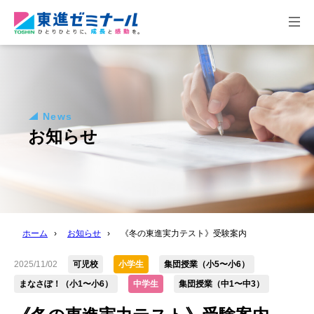
togg
navi
News
お知らせ
ホーム
›
お知らせ
›
《冬の東進実力テスト》受験案内
2025/11/02
可児校
小学生
集団授業（小5〜小6）
まなさぽ！（小1〜小6）
中学生
集団授業（中1〜中3）