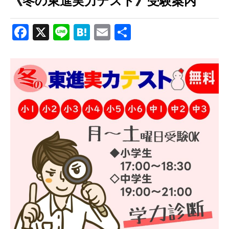
《冬の東進実力テスト》受験案内
Facebook
X
Line
Hatena
Email
共
有