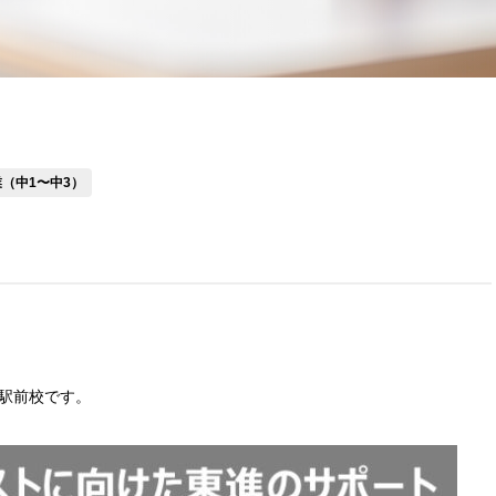
（中1〜中3）
駅前校です。