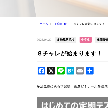
ホーム
›
お知らせ
›
８チャレが始まります！
2026/04/21
多治見駅前校
中学生
集団授業
８チャレが始まります！
Facebook
X
Line
Hatena
Email
共
有
多治見市にある学習塾 東進ゼミナール多治見