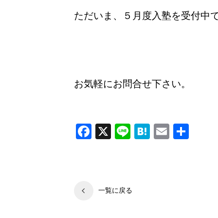
ただいま、５月度入塾を受付中
お気軽にお問合せ下さい。
可児市，各務原市、多治見市、美濃加茂市、関市、土岐市、瑞浪市にある学習塾、東進ゼミナール可児校、西可児校、各務原校、美濃加茂校、関校、多治見駅前校、多治見北部校、土岐校、瑞浪校です。個別指導、集団授業、自立学習、オンライン家庭教師等あらゆるニーズに即した指導を行っています。
Facebook
X
Line
Hatena
Email
共
有
一覧に戻る