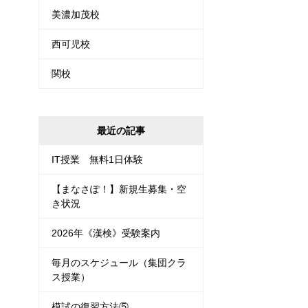
美濃加茂校
西可児校
関校
最近の記事
IT授業 無料1日体験
【まなさぽ！】新規生募集・空
き状況
2026年《漢検》受験案内
毎月のスケジュール（集団クラ
ス授業）
模試の復習方法⑤