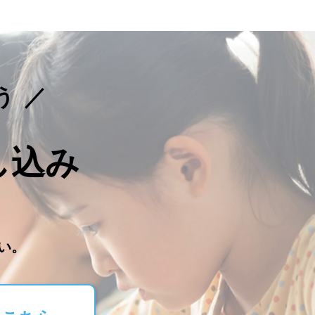
う
し込み
。
い。