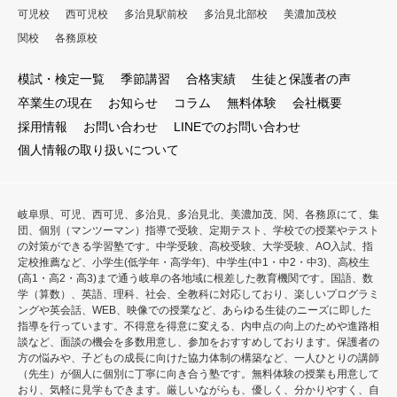
可児校
西可児校
多治見駅前校
多治見北部校
美濃加茂校
関校
各務原校
模試・検定一覧
季節講習
合格実績
生徒と保護者の声
卒業生の現在
お知らせ
コラム
無料体験
会社概要
採用情報
お問い合わせ
LINEでのお問い合わせ
個人情報の取り扱いについて
岐阜県、可児、西可児、多治見、多治見北、美濃加茂、関、各務原にて、集
団、個別（マンツーマン）指導で受験、定期テスト、学校での授業やテスト
の対策ができる学習塾です。中学受験、高校受験、大学受験、AO入試、指
定校推薦など、小学生(低学年・高学年)、中学生(中1・中2・中3)、高校生
(高1・高2・高3)まで通う岐阜の各地域に根差した教育機関です。国語、数
学（算数）、英語、理科、社会、全教科に対応しており、楽しいプログラミ
ングや英会話、WEB、映像での授業など、あらゆる生徒のニーズに即した
指導を行っています。不得意を得意に変える、内申点の向上のためや進路相
談など、面談の機会を多数用意し、参加をおすすめしております。保護者の
方の悩みや、子どもの成長に向けた協力体制の構築など、一人ひとりの講師
（先生）が個人に個別に丁寧に向き合う塾です。無料体験の授業も用意して
おり、気軽に見学もできます。厳しいながらも、優しく、分かりやすく、自