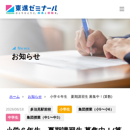
togg
navi
News
お知らせ
ホーム
›
お知らせ
›
小学６年生 夏期講習生 募集中！(算数)
2026/06/18
多治見駅前校
小学生
集団授業（小5〜小6）
中学生
集団授業（中1〜中3）