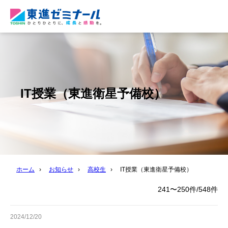
IT授業（東進衛星予備校）
ホーム
›
お知らせ
›
高校生
›
IT授業（東進衛星予備校）
241〜250件/548件
2024/12/20