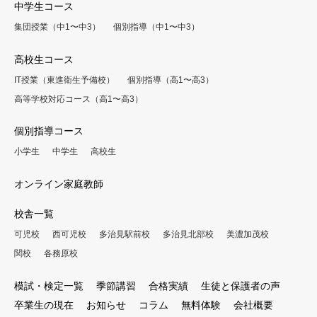
中学生コース
集団授業（中1〜中3）
個別指導（中1〜中3）
高校生コース
IT授業（東進衛生予備校）
個別指導（高1〜高3）
高等学校対応コース（高1〜高3）
個別指導コース
小学生
中学生
高校生
オンライン家庭教師
校舎一覧
可児校
西可児校
多治見駅前校
多治見北部校
美濃加茂校
関校
各務原校
模試・検定一覧
季節講習
合格実績
生徒と保護者の声
卒業生の現在
お知らせ
コラム
無料体験
会社概要