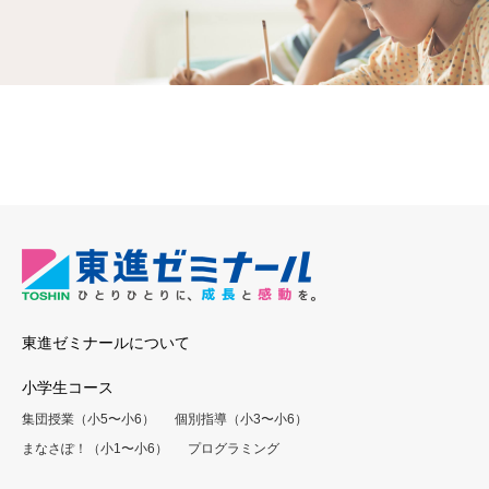
東進ゼミナールについて
小学生コース
集団授業（小5〜小6）
個別指導（小3〜小6）
まなさぽ！（小1〜小6）
プログラミング