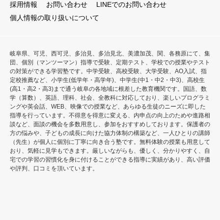
採用情報
お問い合わせ
LINEでのお問い合わせ
個人情報の取り扱いについて
岐阜県、可児、西可児、多治見、多治見北、美濃加茂、関、各務原にて、集
団、個別（マンツーマン）指導で受験、定期テスト、学校での授業やテスト
の対策ができる学習塾です。中学受験、高校受験、大学受験、AO入試、指
定校推薦など、小学生(低学年・高学年)、中学生(中1・中2・中3)、高校生
(高1・高2・高3)まで通う岐阜の各地域に根差した教育機関です。国語、数
学（算数）、英語、理科、社会、全教科に対応しており、楽しいプログラミ
ングや英会話、WEB、映像での授業など、あらゆる生徒のニーズに即した
指導を行っています。不得意を得意に変える、内申点の向上のためや進路相
談など、面談の機会を多数用意し、参加をおすすめしております。保護者の
方の悩みや、子どもの成長に向けた協力体制の構築など、一人ひとりの講師
（先生）が個人に個別に丁寧に向き合う塾です。無料体験の授業も用意して
おり、気軽に見学もできます。厳しいながらも、優しく、分かりやすく、自
宅での学習の習慣化を身に付けることができる指導に実績があり、高い評価
や評判、口コミを頂いています。