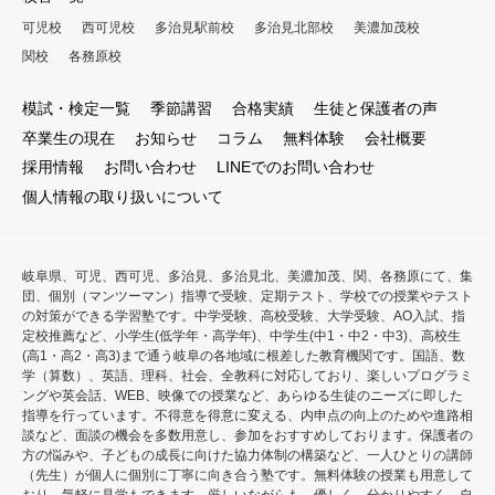
可児校
西可児校
多治見駅前校
多治見北部校
美濃加茂校
関校
各務原校
模試・検定一覧
季節講習
合格実績
生徒と保護者の声
卒業生の現在
お知らせ
コラム
無料体験
会社概要
採用情報
お問い合わせ
LINEでのお問い合わせ
個人情報の取り扱いについて
岐阜県、可児、西可児、多治見、多治見北、美濃加茂、関、各務原にて、集
団、個別（マンツーマン）指導で受験、定期テスト、学校での授業やテスト
の対策ができる学習塾です。中学受験、高校受験、大学受験、AO入試、指
定校推薦など、小学生(低学年・高学年)、中学生(中1・中2・中3)、高校生
(高1・高2・高3)まで通う岐阜の各地域に根差した教育機関です。国語、数
学（算数）、英語、理科、社会、全教科に対応しており、楽しいプログラミ
ングや英会話、WEB、映像での授業など、あらゆる生徒のニーズに即した
指導を行っています。不得意を得意に変える、内申点の向上のためや進路相
談など、面談の機会を多数用意し、参加をおすすめしております。保護者の
方の悩みや、子どもの成長に向けた協力体制の構築など、一人ひとりの講師
（先生）が個人に個別に丁寧に向き合う塾です。無料体験の授業も用意して