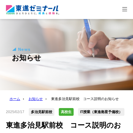
togg
navi
News
お知らせ
ホーム
›
お知らせ
›
東進多治見駅前校 コース説明のお知らせ
2025/02/17
多治見駅前校
高校生
IT授業（東進衛星予備校）
東進多治見駅前校 コース説明のお