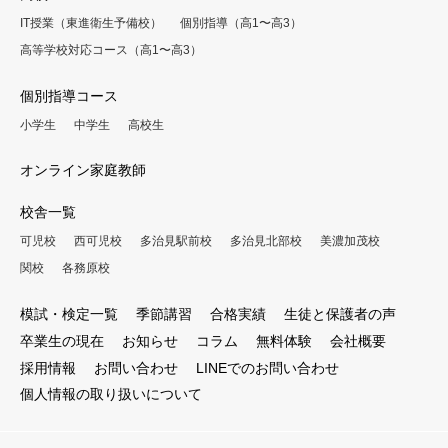
IT授業（東進衛生予備校）
個別指導（高1〜高3）
高等学校対応コース（高1〜高3）
個別指導コース
小学生
中学生
高校生
オンライン家庭教師
校舎一覧
可児校
西可児校
多治見駅前校
多治見北部校
美濃加茂校
関校
各務原校
模試・検定一覧
季節講習
合格実績
生徒と保護者の声
卒業生の現在
お知らせ
コラム
無料体験
会社概要
採用情報
お問い合わせ
LINEでのお問い合わせ
個人情報の取り扱いについて