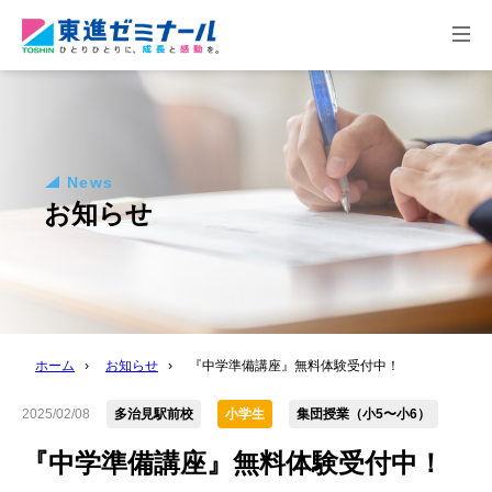
togg
navi
News
お知らせ
ホーム
›
お知らせ
›
『中学準備講座』無料体験受付中！
2025/02/08
多治見駅前校
小学生
集団授業（小5〜小6）
『中学準備講座』無料体験受付中！