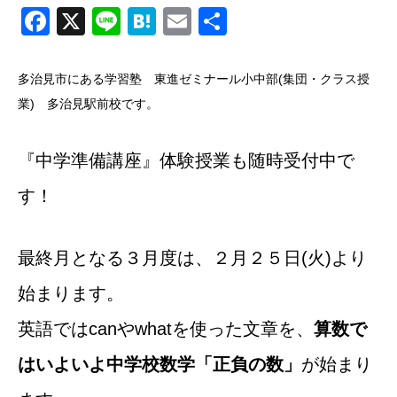
Facebook
X
Line
Hatena
Email
共
有
多治見市にある学習塾 東進ゼミナール小中部(集団・クラス授
業) 多治見駅前校です。
『中学準備講座』体験授業も随時受付中で
す！
最終月となる３月度は、２月２５日(火)より
始まります。
英語ではcanやwhatを使った文章を、
算数で
はいよいよ中学校数学「正負の数」
が始まり