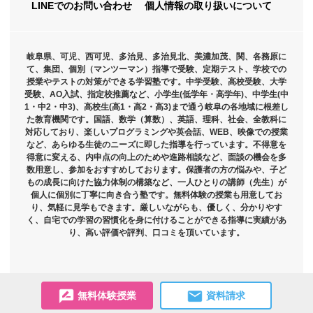
LINEでのお問い合わせ
個人情報の取り扱いについて
岐阜県、可児、西可児、多治見、多治見北、美濃加茂、関、各務原に
て、集団、個別（マンツーマン）指導で受験、定期テスト、学校での
授業やテストの対策ができる学習塾です。中学受験、高校受験、大学
受験、AO入試、指定校推薦など、小学生(低学年・高学年)、中学生(中
1・中2・中3)、高校生(高1・高2・高3)まで通う岐阜の各地域に根差し
た教育機関です。国語、数学（算数）、英語、理科、社会、全教科に
対応しており、楽しいプログラミングや英会話、WEB、映像での授業
など、あらゆる生徒のニーズに即した指導を行っています。不得意を
得意に変える、内申点の向上のためや進路相談など、面談の機会を多
数用意し、参加をおすすめしております。保護者の方の悩みや、子ど
もの成長に向けた協力体制の構築など、一人ひとりの講師（先生）が
個人に個別に丁寧に向き合う塾です。無料体験の授業も用意してお
り、気軽に見学もできます。厳しいながらも、優しく、分かりやす
く、自宅での学習の習慣化を身に付けることができる指導に実績があ
り、高い評価や評判、口コミを頂いています。
無料体験授業
資料請求