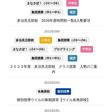
まなさぽ！（小1〜小6）
中学生
集団授業（中1〜中3）
速読
多治見北部校 2026年度時間割一覧&入塾要項
2023/03/08
多治見北部校
小学生
集団授業（小5〜小6）
まなさぽ！（小1〜小6）
プログラミング
中学生
集団授業（中1〜中3）
速読
２０２３年度 多治見北部校 クラス授業 入塾のご案
内
2023/02/04
各務原校
個別指導
個別指導ウイルの春期講習【ウイル各務原校】
2023/02/01