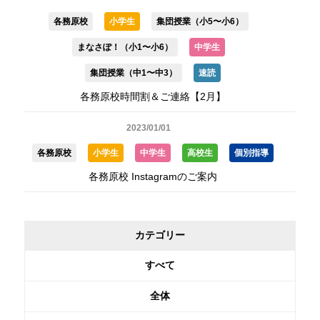
各務原校
小学生
集団授業（小5〜小6）
まなさぽ！（小1〜小6）
中学生
集団授業（中1〜中3）
速読
各務原校時間割＆ご連絡【2月】
2023/01/01
各務原校
小学生
中学生
高校生
個別指導
各務原校 Instagramのご案内
カテゴリー
すべて
全体