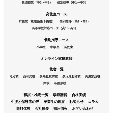
集団授業（中1〜中3）
個別指導（中1〜中3）
高校生コース
IT授業（東進衛生予備校）
個別指導（高1〜高3）
高等学校対応コース（高1〜高3）
個別指導コース
小学生
中学生
高校生
オンライン家庭教師
校舎一覧
可児校
西可児校
多治見駅前校
多治見北部校
美濃加茂校
関校
各務原校
模試・検定一覧
季節講習
合格実績
生徒と保護者の声
卒業生の現在
お知らせ
コラム
無料体験
会社概要
採用情報
お問い合わせ