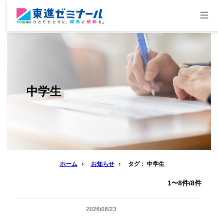
togg
navi
中学生
ホーム
›
お知らせ
›
タグ： 中学生
1〜8件/8件
2026/06/23