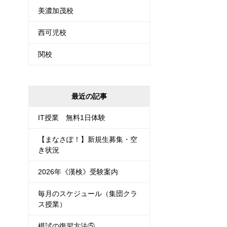
美濃加茂校
西可児校
関校
最近の記事
IT授業 無料1日体験
【まなさぽ！】新規生募集・空
き状況
2026年《漢検》受験案内
毎月のスケジュール（集団クラ
ス授業）
模試の復習方法⑤