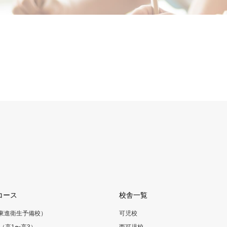
コース
校舎一覧
（東進衛生予備校）
可児校