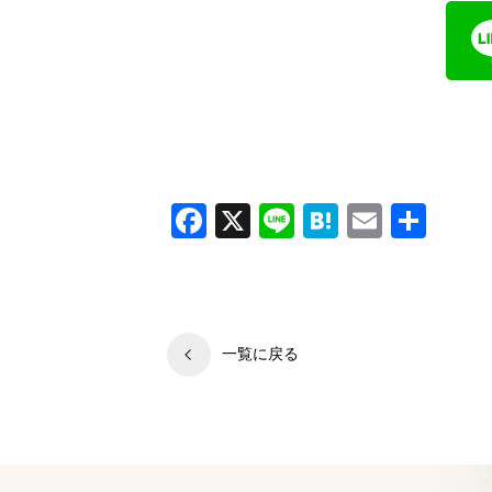
可児市，各務原市、多治見市、美濃加茂市、関市
校、多治見駅前校
Facebook
X
Line
Hatena
Email
共
有
一覧に戻る