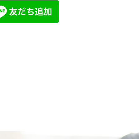
、にある学習塾、東進ゼミナール可児校、各務原校、美濃太田駅前校、関