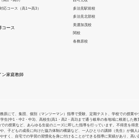
（高1〜高3）
西可児校
対応コース（高1〜高3）
多治見駅前校
多治見北部校
美濃加茂校
導コース
関校
各務原校
イン家庭教師
務原にて、集団、個別（マンツーマン）指導で受験、定期テスト、学校での授業や
学生(中1・中2・中3)、高校生(高1・高2・高3)まで通う岐阜の各地域に根差し
像での授業など、あらゆる生徒のニーズに即した指導を行っています。不得意を得
や、子どもの成長に向けた協力体制の構築など、一人ひとりの講師（先生）が個人
やすく、自宅での学習の習慣化を身に付けることができる指導に実績があり、高い