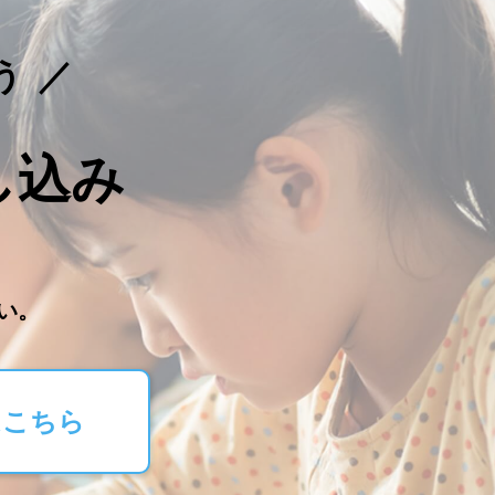
う
し込み
。
い。
はこちら