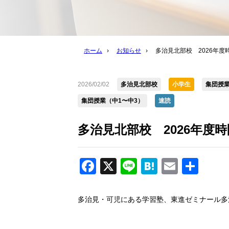
ホーム
›
お知らせ
›
多治見北部校 2026年度
2026/02/02
多治見北部校
小学生
集団授業
集団授業（中1〜中3）
速読
多治見北部校 2026年度
Facebook
X
Line
Hatena
Email
共
有
多治見・可児にある学習塾、東進ゼミナール多