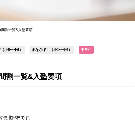
時間割一覧&入塾要項
（小5〜小6）
まなさぽ！（小1〜小6）
中学生
時間割一覧&入塾要項
治見北部校です。