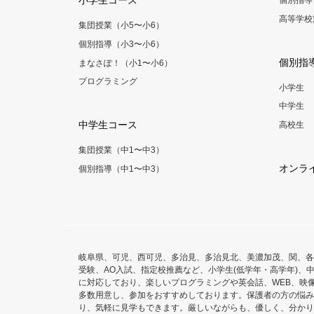
小学生コース
個別指導
高等学校
集団授業（小5〜小6）
個別指導（小3〜小6）
個別指
まなさぽ！（小1〜小6）
プログラミング
小学生
中学生
中学生コース
高校生
集団授業（中1〜中3）
オンラ
個別指導（中1〜中3）
岐阜県、可児、西可児、多治見、多治見北、美濃加茂、関、各
受験、AO入試、指定校推薦など、小学生(低学年・高学年)、中
に対応しており、楽しいプログラミングや英会話、WEB、映
多数用意し、参加をおすすめしております。保護者の方の悩み
り、気軽に見学もできます。厳しいながらも、優しく、分かり