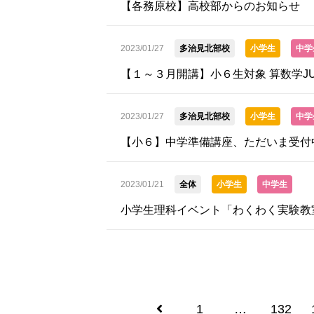
【各務原校】高校部からのお知らせ
2023/01/27
多治見北部校
小学生
中学
【１～３月開講】小６生対象 算数学J
2023/01/27
多治見北部校
小学生
中学
【小６】中学準備講座、ただいま受付
2023/01/21
全体
小学生
中学生
小学生理科イベント「わくわく実験教
1
…
132