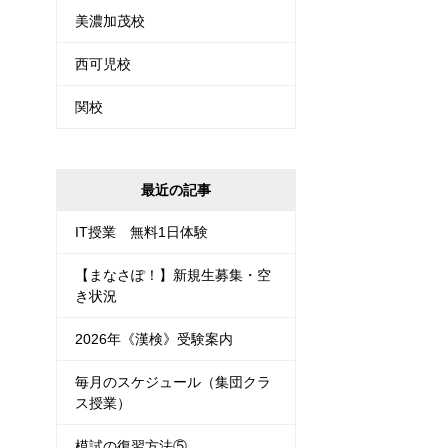
美濃加茂校
西可児校
関校
最近の記事
IT授業 無料1日体験
【まなさぽ！】新規生募集・空
き状況
2026年《漢検》受験案内
毎月のスケジュール（集団クラ
ス授業）
模試の復習方法⑤