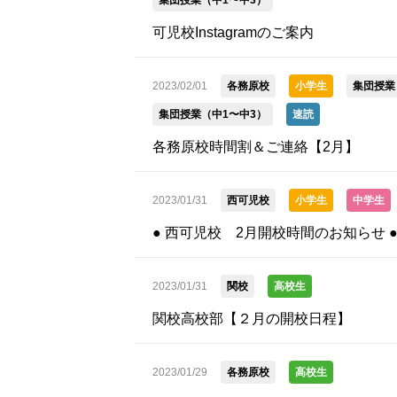
集団授業（中1〜中3）
可児校Instagramのご案内
2023/02/01
各務原校
小学生
集団授業
集団授業（中1〜中3）
速読
各務原校時間割＆ご連絡【2月】
2023/01/31
西可児校
小学生
中学生
● 西可児校 2月開校時間のお知らせ 
2023/01/31
関校
高校生
関校高校部【２月の開校日程】
2023/01/29
各務原校
高校生