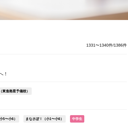
1331〜1340件/1386件
へ！
業（東進衛星予備校）
小5〜小6）
まなさぽ！（小1〜小6）
中学生