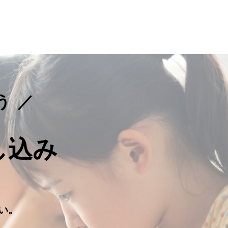
う
し込み
。
い。