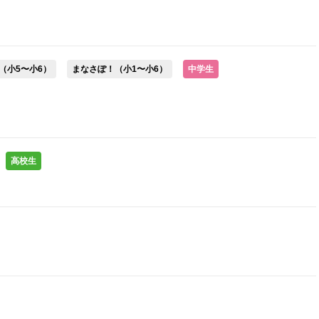
（小5〜小6）
まなさぽ！（小1〜小6）
中学生
高校生
●