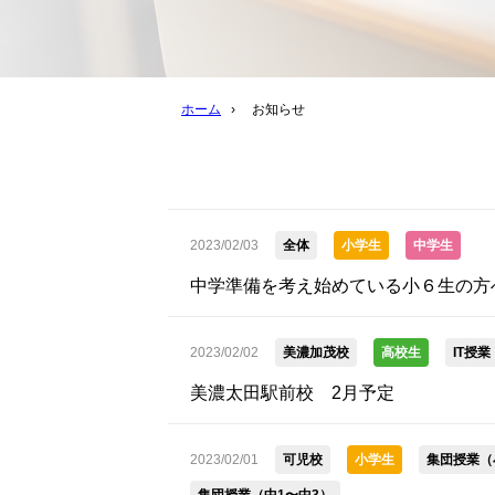
ホーム
›
お知らせ
2023/02/03
全体
小学生
中学生
中学準備を考え始めている小６生の方
2023/02/02
美濃加茂校
高校生
IT授
美濃太田駅前校 2月予定
2023/02/01
可児校
小学生
集団授業（