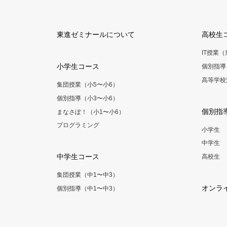
東進ゼミナールについて
高校生
IT授業
小学生コース
個別指導
高等学校
集団授業（小5〜小6）
個別指導（小3〜小6）
個別指
まなさぽ！（小1〜小6）
プログラミング
小学生
中学生
中学生コース
高校生
集団授業（中1〜中3）
オンラ
個別指導（中1〜中3）