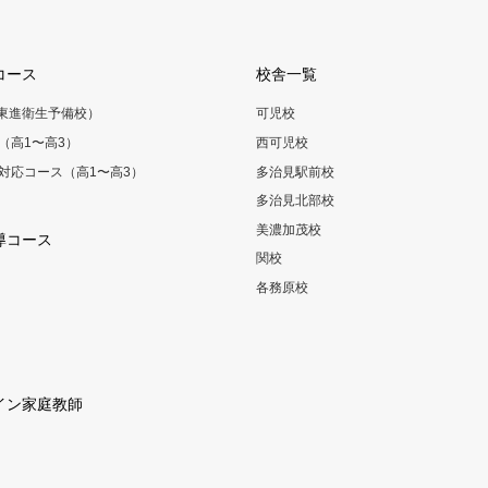
コース
校舎一覧
（東進衛生予備校）
可児校
（高1〜高3）
西可児校
対応コース（高1〜高3）
多治見駅前校
多治見北部校
美濃加茂校
導コース
関校
各務原校
イン家庭教師