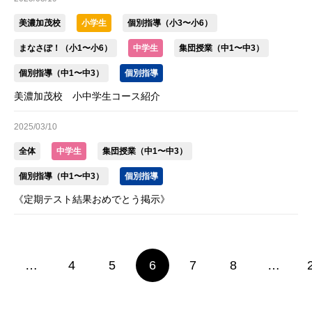
美濃加茂校
小学生
個別指導（小3〜小6）
まなさぽ！（小1〜小6）
中学生
集団授業（中1〜中3）
個別指導（中1〜中3）
個別指導
美濃加茂校 小中学生コース紹介
2025/03/10
全体
中学生
集団授業（中1〜中3）
個別指導（中1〜中3）
個別指導
《定期テスト結果おめでとう掲示》
…
4
5
6
7
8
…