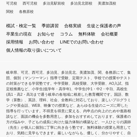
可児校
西可児校
多治見駅前校
多治見北部校
美濃加茂校
関校
各務原校
模試・検定一覧
季節講習
合格実績
生徒と保護者の声
卒業生の現在
お知らせ
コラム
無料体験
会社概要
採用情報
お問い合わせ
LINEでのお問い合わせ
個人情報の取り扱いについて
岐阜県、可児、西可児、多治見、多治見北、美濃加茂、関、各務原にて、集
団、個別（マンツーマン）指導で受験、定期テスト、学校での授業やテスト
の対策ができる学習塾です。中学受験、高校受験、大学受験、AO入試、指
定校推薦など、小学生(低学年・高学年)、中学生(中1・中2・中3)、高校生
(高1・高2・高3)まで通う岐阜の各地域に根差した教育機関です。国語、数
学（算数）、英語、理科、社会、全教科に対応しており、楽しいプログラミ
ングや英会話、WEB、映像での授業など、あらゆる生徒のニーズに即した
指導を行っています。不得意を得意に変える、内申点の向上のためや進路相
談など、面談の機会を多数用意し、参加をおすすめしております。保護者の
方の悩みや、子どもの成長に向けた協力体制の構築など、一人ひとりの講師
（先生）が個人に個別に丁寧に向き合う塾です。無料体験の授業も用意して
おり、気軽に見学もできます。厳しいながらも、優しく、分かりやすく、自