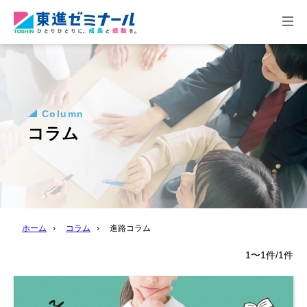
togg
navi
Column
コラム
ホーム
›
コラム
›
進路コラム
1〜1件/1件