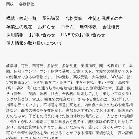
関校
各務原校
模試・検定一覧
季節講習
合格実績
生徒と保護者の声
卒業生の現在
お知らせ
コラム
無料体験
会社概要
採用情報
お問い合わせ
LINEでのお問い合わせ
個人情報の取り扱いについて
岐阜県、可児、西可児、多治見、多治見北、美濃加茂、関、各務原にて、集
団、個別（マンツーマン）指導で受験、定期テスト、学校での授業やテスト
の対策ができる学習塾です。中学受験、高校受験、大学受験、AO入試、指
定校推薦など、小学生(低学年・高学年)、中学生(中1・中2・中3)、高校生
(高1・高2・高3)まで通う岐阜の各地域に根差した教育機関です。国語、数
学（算数）、英語、理科、社会、全教科に対応しており、楽しいプログラミ
ングや英会話、WEB、映像での授業など、あらゆる生徒のニーズに即した
指導を行っています。不得意を得意に変える、内申点の向上のためや進路相
談など、面談の機会を多数用意し、参加をおすすめしております。保護者の
方の悩みや、子どもの成長に向けた協力体制の構築など、一人ひとりの講師
（先生）が個人に個別に丁寧に向き合う塾です。無料体験の授業も用意して
おり、気軽に見学もできます。厳しいながらも、優しく、分かりやすく、自
宅での学習の習慣化を身に付けることができる指導に実績があり、高い評価
や評判、口コミを頂いています。