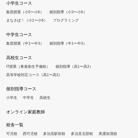
小学生コース
集団授業（小5〜小6）
個別指導（小3〜小6）
まなさぽ！（小1〜小6）
プログラミング
中学生コース
集団授業（中1〜中3）
個別指導（中1〜中3）
高校生コース
IT授業（東進衛生予備校）
個別指導（高1〜高3）
高等学校対応コース（高1〜高3）
個別指導コース
小学生
中学生
高校生
オンライン家庭教師
校舎一覧
可児校
西可児校
多治見駅前校
多治見北部校
美濃加茂校