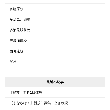
各務原校
多治見北部校
多治見駅前校
美濃加茂校
西可児校
関校
最近の記事
IT授業 無料1日体験
【まなさぽ！】新規生募集・空き状況