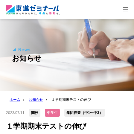
togg
navi
News
お知らせ
ホーム
›
お知らせ
›
１学期期末テストの伸び
2023/07/11
関校
中学生
集団授業（中1〜中3）
１学期期末テストの伸び