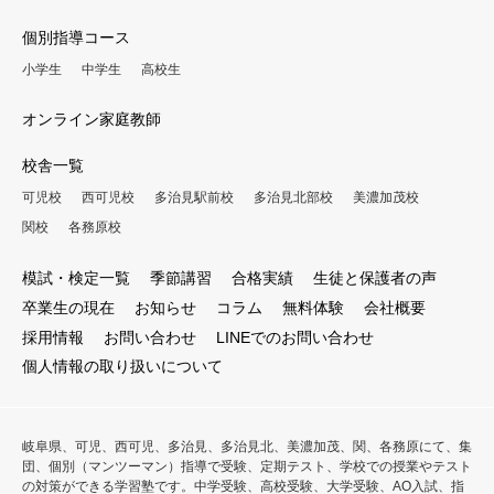
個別指導コース
小学生
中学生
高校生
オンライン家庭教師
校舎一覧
可児校
西可児校
多治見駅前校
多治見北部校
美濃加茂校
関校
各務原校
模試・検定一覧
季節講習
合格実績
生徒と保護者の声
卒業生の現在
お知らせ
コラム
無料体験
会社概要
採用情報
お問い合わせ
LINEでのお問い合わせ
個人情報の取り扱いについて
岐阜県、可児、西可児、多治見、多治見北、美濃加茂、関、各務原にて、集
団、個別（マンツーマン）指導で受験、定期テスト、学校での授業やテスト
の対策ができる学習塾です。中学受験、高校受験、大学受験、AO入試、指