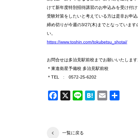
けて新年度特別招待講習のお申込みを受け付け
受験対策をしたいと考えている方は是非お申込
締め切りが今週の3/27(木)までとなってい
い。
https://www.toshin.com/tokubetsu_shotai/
お問合せは多治見駅前校までお願いいたします
＊東進衛星予備校 多治見駅前校
＊TEL : 0572-25-6202
Facebook
X
Line
Hatena
Email
共
有
一覧に戻る