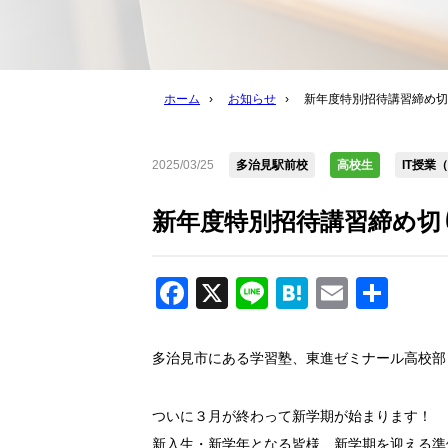
ホーム
›
お知らせ
›
新年度特別招待講習締め切
2025/03/25
多治見駅前校
高校生
IT授業
新年度特別招待講習締め切
Facebook
X
Line
Hatena
Email
共
有
多治見市にある学習塾、東進ゼミナール高校部
ついに３月が終わって新学期が始まります！
新入生・新学年となる皆様、新学期を迎える準