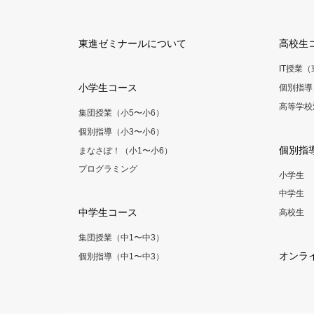
東進ゼミナールについて
高校生
IT授業
小学生コース
個別指導
高等学校
集団授業（小5〜小6）
個別指導（小3〜小6）
個別指
まなさぽ！（小1〜小6）
プログラミング
小学生
中学生
中学生コース
高校生
集団授業（中1〜中3）
オンラ
個別指導（中1〜中3）