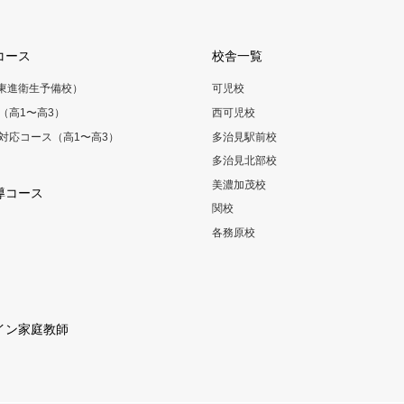
コース
校舎一覧
（東進衛生予備校）
可児校
（高1〜高3）
西可児校
対応コース（高1〜高3）
多治見駅前校
多治見北部校
美濃加茂校
導コース
関校
各務原校
イン家庭教師