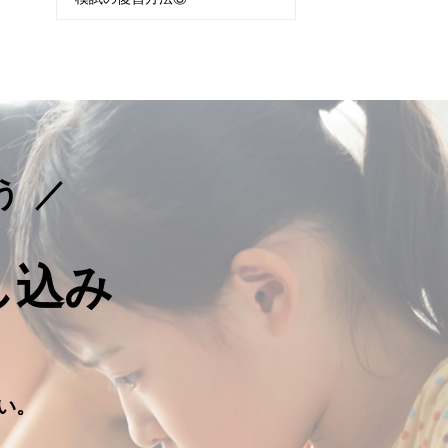
う
し込み
。
い。