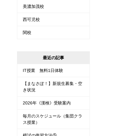
美濃加茂校
西可児校
関校
最近の記事
IT授業 無料1日体験
【まなさぽ！】新規生募集・空
き状況
2026年《漢検》受験案内
毎月のスケジュール（集団クラ
ス授業）
模試の復習方法⑤