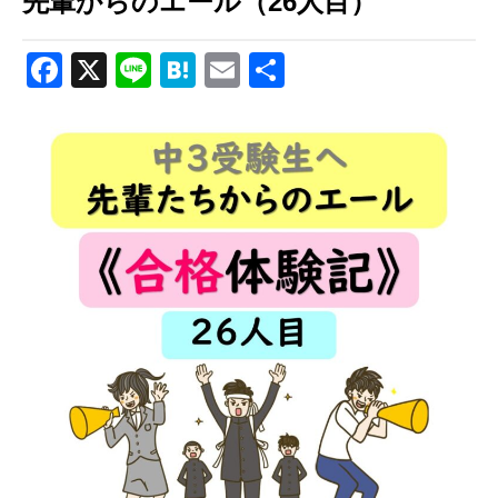
先輩からのエール（26人目）
Facebook
X
Line
Hatena
Email
共
有