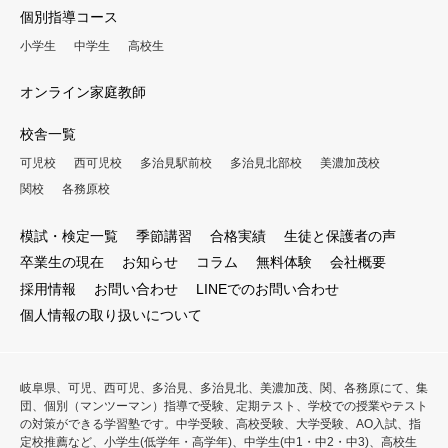
個別指導コース
小学生
中学生
高校生
オンライン家庭教師
校舎一覧
可児校
西可児校
多治見駅前校
多治見北部校
美濃加茂校
関校
各務原校
模試・検定一覧
季節講習
合格実績
生徒と保護者の声
卒業生の現在
お知らせ
コラム
無料体験
会社概要
採用情報
お問い合わせ
LINEでのお問い合わせ
個人情報の取り扱いについて
岐阜県、可児、西可児、多治見、多治見北、美濃加茂、関、各務原にて、集
団、個別（マンツーマン）指導で受験、定期テスト、学校での授業やテスト
の対策ができる学習塾です。中学受験、高校受験、大学受験、AO入試、指
定校推薦など、小学生(低学年・高学年)、中学生(中1・中2・中3)、高校生