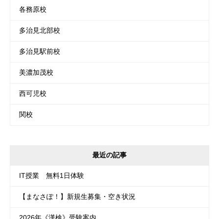
各務原校
多治見北部校
多治見駅前校
美濃加茂校
西可児校
関校
最近の記事
IT授業 無料1日体験
【まなさぽ！】新規生募集・空き状況
2026年《漢検》受験案内