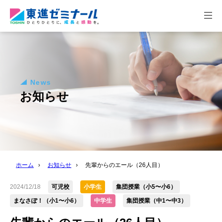
togg
navi
News
お知らせ
ホーム
›
お知らせ
›
先輩からのエール（26人目）
2024/12/18
可児校
小学生
集団授業（小5〜小6）
まなさぽ！（小1〜小6）
中学生
集団授業（中1〜中3）