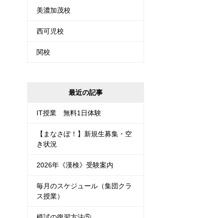
美濃加茂校
西可児校
関校
最近の記事
IT授業 無料1日体験
【まなさぽ！】新規生募集・空
き状況
2026年《漢検》受験案内
毎月のスケジュール（集団クラ
ス授業）
模試の復習方法⑤