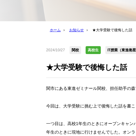
ホーム
›
お知らせ
›
★大学受験で後悔した話
2024/10/27
関校
高校生
IT授業（東進衛
★大学受験で後悔した話
関市にある東進ゼミナール関校、担任助手の森
今回は、大学受験に挑む上で後悔した話を書こ
一つ目は、高校1年生のときにオープンキャンパ
年生のときに現地に行けませんでした。オンラ