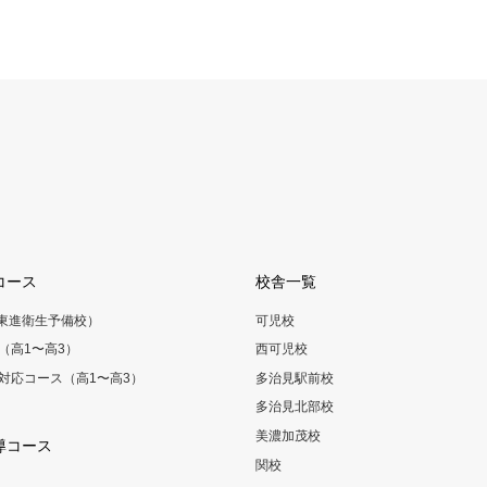
コース
校舎一覧
（東進衛生予備校）
可児校
（高1〜高3）
西可児校
対応コース（高1〜高3）
多治見駅前校
多治見北部校
美濃加茂校
導コース
関校