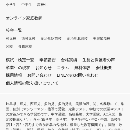
小学生
中学生
高校生
オンライン家庭教師
校舎一覧
可児校
西可児校
多治見駅前校
多治見北部校
美濃加茂校
関校
各務原校
模試・検定一覧
季節講習
合格実績
生徒と保護者の声
卒業生の現在
お知らせ
コラム
無料体験
会社概要
採用情報
お問い合わせ
LINEでのお問い合わせ
個人情報の取り扱いについて
岐阜県、可児、西可児、多治見、多治見北、美濃加茂、関、各務原にて、集
団、個別（マンツーマン）指導で受験、定期テスト、学校での授業やテスト
の対策ができる学習塾です。中学受験、高校受験、大学受験、AO入試、指
定校推薦など、小学生(低学年・高学年)、中学生(中1・中2・中3)、高校生
(高1・高2・高3)まで通う岐阜の各地域に根差した教育機関です。国語、数