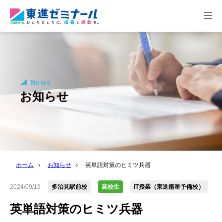
togg
navi
News
お知らせ
ホーム
›
お知らせ
›
英単語対策のヒミツ兵器
2024/09/19
多治見駅前校
高校生
IT授業（東進衛星予備校）
英単語対策のヒミツ兵器