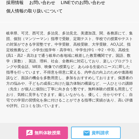
採用情報
お問い合わせ
LINEでのお問い合わせ
個人情報の取り扱いについて
岐阜県、可児、西可児、多治見、多治見北、美濃加茂、関、各務原にて、集
団、個別（マンツーマン）指導で受験、定期テスト、学校での授業やテスト
の対策ができる学習塾です。中学受験、高校受験、大学受験、AO入試、指
定校推薦など、小学生(低学年・高学年)、中学生(中1・中2・中3)、高校生
(高1・高2・高3)まで通う岐阜の各地域に根差した教育機関です。国語、数
学（算数）、英語、理科、社会、全教科に対応しており、楽しいプログラミ
ングや英会話、WEB、映像での授業など、あらゆる生徒のニーズに即した
指導を行っています。不得意を得意に変える、内申点の向上のためや進路相
談など、面談の機会を多数用意し、参加をおすすめしております。保護者の
方の悩みや、子どもの成長に向けた協力体制の構築など、一人ひとりの講師
（先生）が個人に個別に丁寧に向き合う塾です。無料体験の授業も用意して
おり、気軽に見学もできます。厳しいながらも、優しく、分かりやすく、自
宅での学習の習慣化を身に付けることができる指導に実績があり、高い評価
や評判、口コミを頂いています。
無料体験授業
資料請求