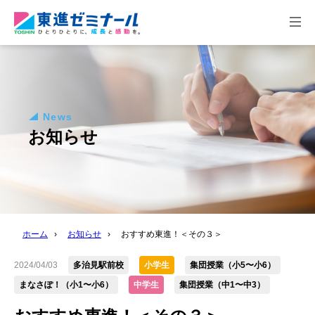
togg
navi
News
お知らせ
ホーム
›
お知らせ
›
おすすめ東進！＜その３＞
2024/04/03
多治見駅前校
小学生
集団授業（小5〜小6）
まなさぽ！（小1〜小6）
中学生
集団授業（中1〜中3）