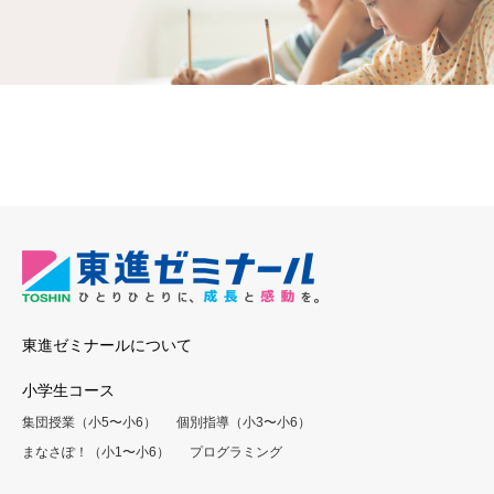
東進ゼミナールについて
小学生コース
集団授業（小5〜小6）
個別指導（小3〜小6）
まなさぽ！（小1〜小6）
プログラミング