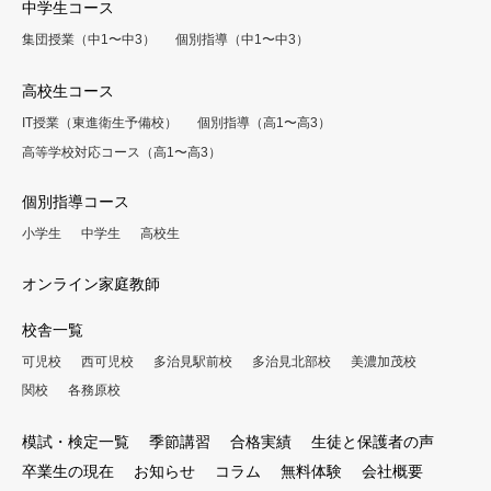
中学生コース
集団授業（中1〜中3）
個別指導（中1〜中3）
高校生コース
IT授業（東進衛生予備校）
個別指導（高1〜高3）
高等学校対応コース（高1〜高3）
個別指導コース
小学生
中学生
高校生
オンライン家庭教師
校舎一覧
可児校
西可児校
多治見駅前校
多治見北部校
美濃加茂校
関校
各務原校
模試・検定一覧
季節講習
合格実績
生徒と保護者の声
卒業生の現在
お知らせ
コラム
無料体験
会社概要