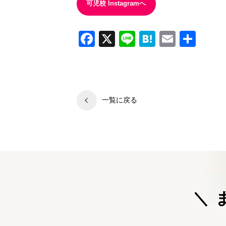
可児校 Instagramへ
Facebook
X
Line
Hatena
Email
共
有
一覧に戻る