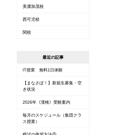
美濃加茂校
西可児校
関校
最近の記事
IT授業 無料1日体験
【まなさぽ！】新規生募集・空
き状況
2026年《漢検》受験案内
毎月のスケジュール（集団クラ
ス授業）
模試の復習方法⑤