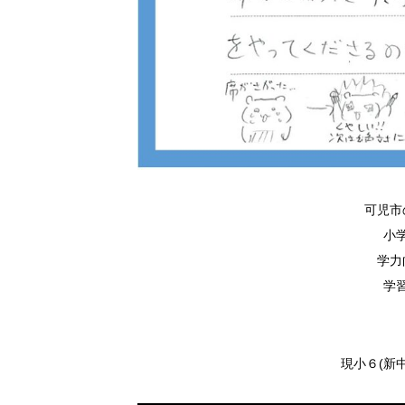
可児市
小
学力
学
現小６(新