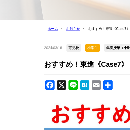
ホーム
›
お知らせ
›
おすすめ！東進《Case7》
2024/03/18
可児校
小学生
集団授業（小5
おすすめ！東進《Case7》
Facebook
X
Line
Hatena
Email
共
有