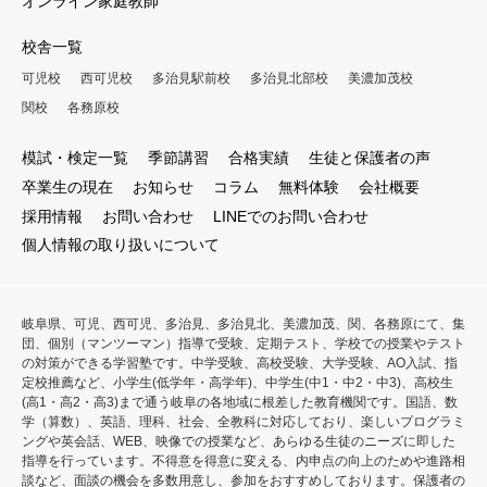
オンライン家庭教師
校舎一覧
可児校
西可児校
多治見駅前校
多治見北部校
美濃加茂校
関校
各務原校
模試・検定一覧
季節講習
合格実績
生徒と保護者の声
卒業生の現在
お知らせ
コラム
無料体験
会社概要
採用情報
お問い合わせ
LINEでのお問い合わせ
個人情報の取り扱いについて
岐阜県、可児、西可児、多治見、多治見北、美濃加茂、関、各務原にて、集
団、個別（マンツーマン）指導で受験、定期テスト、学校での授業やテスト
の対策ができる学習塾です。中学受験、高校受験、大学受験、AO入試、指
定校推薦など、小学生(低学年・高学年)、中学生(中1・中2・中3)、高校生
(高1・高2・高3)まで通う岐阜の各地域に根差した教育機関です。国語、数
学（算数）、英語、理科、社会、全教科に対応しており、楽しいプログラミ
ングや英会話、WEB、映像での授業など、あらゆる生徒のニーズに即した
指導を行っています。不得意を得意に変える、内申点の向上のためや進路相
談など、面談の機会を多数用意し、参加をおすすめしております。保護者の