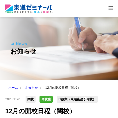
togg
navi
News
お知らせ
ホーム
›
お知らせ
›
12月の開校日程（関校）
2023/11/28
関校
高校生
IT授業（東進衛星予備校）
12月の開校日程（関校）