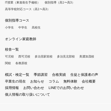
IT授業（東進衛生予備校）
個別指導（高1〜高3）
高等学校対応コース（高1〜高3）
個別指導コース
小学生
中学生
高校生
オンライン家庭教師
校舎一覧
可児校
西可児校
多治見駅前校
多治見北部校
美濃加茂校
関校
各務原校
模試・検定一覧
季節講習
合格実績
生徒と保護者の声
卒業生の現在
お知らせ
コラム
無料体験
会社概要
採用情報
お問い合わせ
LINEでのお問い合わせ
個人情報の取り扱いについて