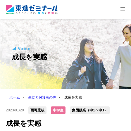
togg
navi
Voice
成長を実感
ホーム
›
生徒と保護者の声
›
成長を実感
2023/01/20
西可児校
中学生
集団授業（中1〜中3）
成長を実感