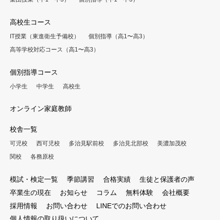
高校生コース
IT授業（東進衛生予備校）
個別指導（高1〜高3）
高等学校対応コース（高1〜高3）
個別指導コース
小学生
中学生
高校生
オンライン家庭教師
校舎一覧
可児校
西可児校
多治見駅前校
多治見北部校
美濃加茂校
関校
各務原校
模試・検定一覧
季節講習
合格実績
生徒と保護者の声
卒業生の現在
お知らせ
コラム
無料体験
会社概要
採用情報
お問い合わせ
LINEでのお問い合わせ
個人情報の取り扱いについて