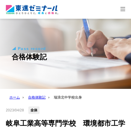
togg
navi
Pass record
合格体験記
ホーム
›
合格体験記
›
瑞浪北中学校出身
2023/04/28
全体
岐阜工業高等専門学校 環境都市工学