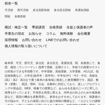
校舎一覧
可児校
西可児校
多治見駅前校
多治見北部校
美濃加茂校
関校
各務原校
模試・検定一覧
季節講習
合格実績
生徒と保護者の声
卒業生の現在
お知らせ
コラム
無料体験
会社概要
採用情報
お問い合わせ
LINEでのお問い合わせ
個人情報の取り扱いについて
岐阜県、可児、西可児、多治見、多治見北、美濃加茂、関、各務原にて、集
団、個別（マンツーマン）指導で受験、定期テスト、学校での授業やテスト
の対策ができる学習塾です。中学受験、高校受験、大学受験、AO入試、指
定校推薦など、小学生(低学年・高学年)、中学生(中1・中2・中3)、高校生
(高1・高2・高3)まで通う岐阜の各地域に根差した教育機関です。国語、数
学（算数）、英語、理科、社会、全教科に対応しており、楽しいプログラミ
ングや英会話、WEB、映像での授業など、あらゆる生徒のニーズに即した
指導を行っています。不得意を得意に変える、内申点の向上のためや進路相
談など、面談の機会を多数用意し、参加をおすすめしております。保護者の
方の悩みや、子どもの成長に向けた協力体制の構築など、一人ひとりの講師