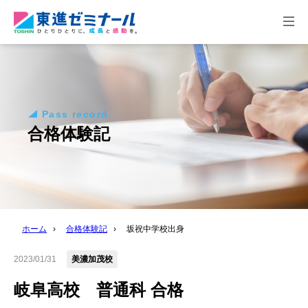
togg
navi
Pass record
合格体験記
ホーム
›
合格体験記
›
坂祝中学校出身
2023/01/31
美濃加茂校
岐阜高校 普通科 合格