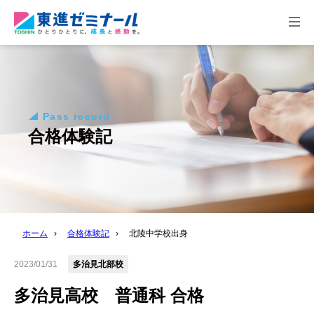
togg
navi
Pass record
合格体験記
ホーム
›
合格体験記
›
北陵中学校出身
2023/01/31
多治見北部校
多治見高校 普通科 合格