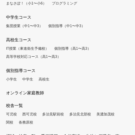
まなさぽ！（小1〜小6）
プログラミング
中学生コース
集団授業（中1〜中3）
個別指導（中1〜中3）
高校生コース
IT授業（東進衛生予備校）
個別指導（高1〜高3）
高等学校対応コース（高1〜高3）
個別指導コース
小学生
中学生
高校生
オンライン家庭教師
校舎一覧
可児校
西可児校
多治見駅前校
多治見北部校
美濃加茂校
関校
各務原校