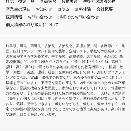
模試・検定一覧
季節講習
合格実績
生徒と保護者の声
卒業生の現在
お知らせ
コラム
無料体験
会社概要
採用情報
お問い合わせ
LINEでのお問い合わせ
個人情報の取り扱いについて
岐阜県、可児、西可児、多治見、多治見北、美濃加茂、関、各務原にて、集
団、個別（マンツーマン）指導で受験、定期テスト、学校での授業やテスト
の対策ができる学習塾です。中学受験、高校受験、大学受験、AO入試、指
定校推薦など、小学生(低学年・高学年)、中学生(中1・中2・中3)、高校生
(高1・高2・高3)まで通う岐阜の各地域に根差した教育機関です。国語、数
学（算数）、英語、理科、社会、全教科に対応しており、楽しいプログラミ
ングや英会話、WEB、映像での授業など、あらゆる生徒のニーズに即した
指導を行っています。不得意を得意に変える、内申点の向上のためや進路相
談など、面談の機会を多数用意し、参加をおすすめしております。保護者の
方の悩みや、子どもの成長に向けた協力体制の構築など、一人ひとりの講師
（先生）が個人に個別に丁寧に向き合う塾です。無料体験の授業も用意して
おり、気軽に見学もできます。厳しいながらも、優しく、分かりやすく、自
宅での学習の習慣化を身に付けることができる指導に実績があり、高い評価
や評判、口コミを頂いています。