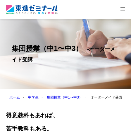
togg
navi
集団授業（中1〜中3）
オーダーメ
イド受講
ホーム
›
中学生
›
集団授業（中1〜中3）
›
オーダーメイド受講
得意教科もあれば、
苦手教科もある。