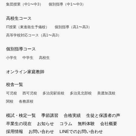
集団授業（中1〜中3）
個別指導（中1〜中3）
高校生コース
IT授業（東進衛生予備校）
個別指導（高1〜高3）
高等学校対応コース（高1〜高3）
個別指導コース
小学生
中学生
高校生
オンライン家庭教師
校舎一覧
可児校
西可児校
多治見駅前校
多治見北部校
美濃加茂校
関校
各務原校
模試・検定一覧
季節講習
合格実績
生徒と保護者の声
卒業生の現在
お知らせ
コラム
無料体験
会社概要
採用情報
お問い合わせ
LINEでのお問い合わせ