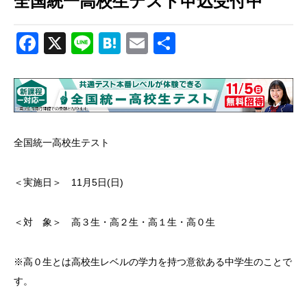
全国統一高校生テスト申込受付中
Facebook
X
Line
Hatena
Email
共
有
全国統一高校生テスト
＜実施日＞ 11月5日(日)
＜対 象＞ 高３生・高２生・高１生・高０生
※高０生とは高校生レベルの学力を持つ意欲ある中学生のことで
す。