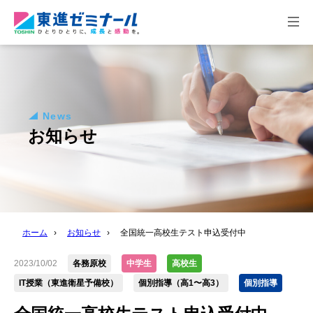
togg
navi
News
お知らせ
ホーム
›
お知らせ
›
全国統一高校生テスト申込受付中
2023/10/02
各務原校
中学生
高校生
IT授業（東進衛星予備校）
個別指導（高1〜高3）
個別指導