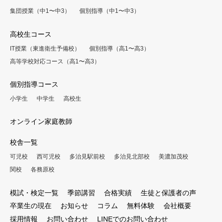
集団授業（中1〜中3）
個別指導（中1〜中3）
高校生コース
IT授業（東進衛生予備校）
個別指導（高1〜高3）
高等学校対応コース（高1〜高3）
個別指導コース
小学生
中学生
高校生
オンライン家庭教師
校舎一覧
可児校
西可児校
多治見駅前校
多治見北部校
美濃加茂校
関校
各務原校
模試・検定一覧
季節講習
合格実績
生徒と保護者の声
卒業生の現在
お知らせ
コラム
無料体験
会社概要
採用情報
お問い合わせ
LINEでのお問い合わせ