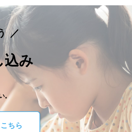
う
し込み
。
い。
はこちら