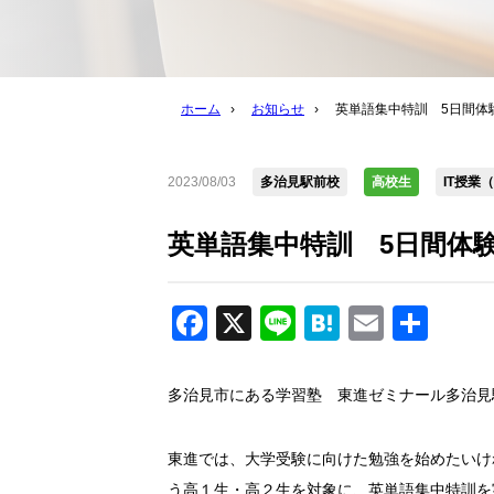
ホーム
›
お知らせ
›
英単語集中特訓 5日間体
2023/08/03
多治見駅前校
高校生
IT授業
英単語集中特訓 5日間体
Facebook
X
Line
Hatena
Email
共
有
多治見市にある学習塾 東進ゼミナール多治見
東進では、大学受験に向けた勉強を始めたいけ
う高１生・高２生を対象に、英単語集中特訓を