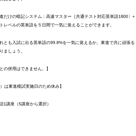
だけの暗記システム：高速マスター［共通テスト対応英単語1800〕+
トレベルの英単語を５日間で一気に覚えることができます。
とも入試に出る英単語の99.8%を一気に覚えるか。東進で共に頑張る
りましょう。
との併用はできません。】
0（日）は東進模試実施日のため休み】
語1講座（5講座から選択）