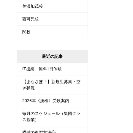
美濃加茂校
西可児校
関校
最近の記事
IT授業 無料1日体験
【まなさぽ！】新規生募集・空
き状況
2026年《漢検》受験案内
毎月のスケジュール（集団クラ
ス授業）
模試の復習方法⑤