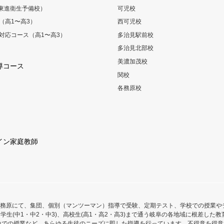
（東進衛生予備校）
可児校
（高1〜高3）
西可児校
対応コース（高1〜高3）
多治見駅前校
多治見北部校
美濃加茂校
導コース
関校
各務原校
イン家庭教師
務原にて、集団、個別（マンツーマン）指導で受験、定期テスト、学校での授業や
学生(中1・中2・中3)、高校生(高1・高2・高3)まで通う岐阜の各地域に根差し
像での授業など、あらゆる生徒のニーズに即した指導を行っています。不得意を得