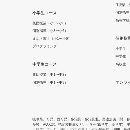
IT授業
小学生コース
個別指導
高等学校
集団授業（小5〜小6）
個別指導（小3〜小6）
個別指
まなさぽ！（小1〜小6）
プログラミング
小学生
中学生
中学生コース
高校生
集団授業（中1〜中3）
オンラ
個別指導（中1〜中3）
岐阜県、可児、西可児、多治見、多治見北、美濃加茂、関、各
受験、AO入試、指定校推薦など、小学生(低学年・高学年)、中
に対応しており、楽しいプログラミングや英会話、WEB、映