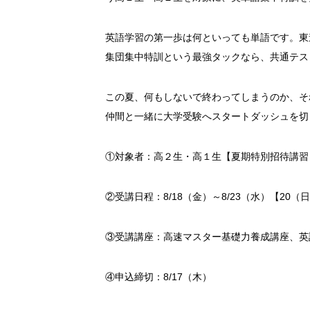
英語学習の第一歩は何といっても単語です。東進
集団集中特訓という最強タックなら、共通テス
この夏、何もしないで終わってしまうのか、それ
仲間と一緒に大学受験へスタートダッシュを切
①対象者：高２生・高１生【夏期特別招待講習
②受講日程：8/18（金）～8/23（水）【2
③受講講座：高速マスター基礎力養成講座、英
④申込締切：8/17（木）