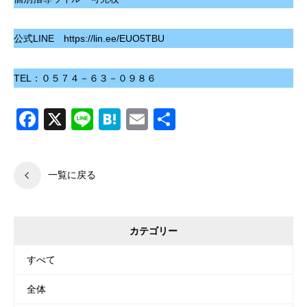
公式LINE https://lin.ee/EUO5TBU
TEL：０５７４－６３－０９８６
Facebook
X
Line
Hatena
Email
共
有
一覧に戻る
カテゴリー
すべて
全体