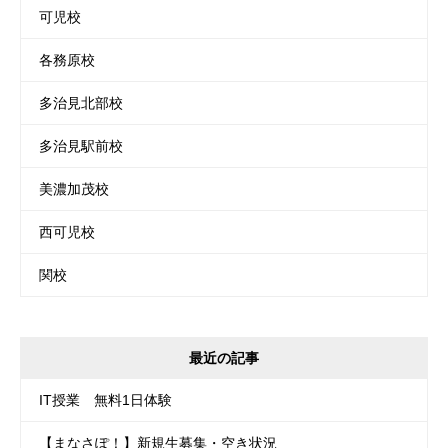
可児校
各務原校
多治見北部校
多治見駅前校
美濃加茂校
西可児校
関校
最近の記事
IT授業 無料1日体験
【まなさぽ！】新規生募集・空き状況