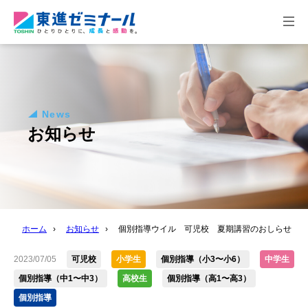
togg
navi
News
お知らせ
ホーム
›
お知らせ
›
個別指導ウイル 可児校 夏期講習のおしらせ
2023/07/05
可児校
小学生
個別指導（小3〜小6）
中学生
個別指導（中1〜中3）
高校生
個別指導（高1〜高3）
個別指導