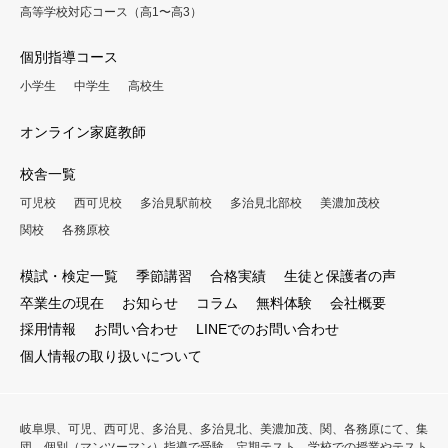
高等学校対応コース（高1〜高3）
個別指導コース
小学生
中学生
高校生
オンライン家庭教師
校舎一覧
可児校
西可児校
多治見駅前校
多治見北部校
美濃加茂校
関校
各務原校
模試・検定一覧
季節講習
合格実績
生徒と保護者の声
卒業生の現在
お知らせ
コラム
無料体験
会社概要
採用情報
お問い合わせ
LINEでのお問い合わせ
個人情報の取り扱いについて
岐阜県、可児、西可児、多治見、多治見北、美濃加茂、関、各務原にて、集
団、個別（マンツーマン）指導で受験、定期テスト、学校での授業やテスト