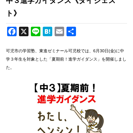
中３進学ガイダンス《ダイジェス
ト》
Facebook
X
Line
Hatena
Email
共
有
可児市の学習塾、東進ゼミナール可児校では、6月30日(金)に中
学３年生を対象とした「夏期前！進学ガイダンス」を開催しまし
た。