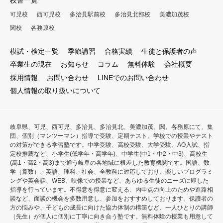
校舎一覧
可児校
西可児校
多治見駅前校
多治見北部校
美濃加茂校
関校
各務原校
模試・検定一覧
季節講習
合格実績
生徒と保護者の声
卒業生の現在
お知らせ
コラム
無料体験
会社概要
採用情報
お問い合わせ
LINEでのお問い合わせ
個人情報の取り扱いについて
岐阜県、可児、西可児、多治見、多治見北、美濃加茂、関、各務原にて、集
団、個別（マンツーマン）指導で受験、定期テスト、学校での授業やテスト
の対策ができる学習塾です。中学受験、高校受験、大学受験、AO入試、指
定校推薦など、小学生(低学年・高学年)、中学生(中1・中2・中3)、高校生
(高1・高2・高3)まで通う岐阜の各地域に根差した教育機関です。国語、数
学（算数）、英語、理科、社会、全教科に対応しており、楽しいプログラミ
ングや英会話、WEB、映像での授業など、あらゆる生徒のニーズに即した
指導を行っています。不得意を得意に変える、内申点の向上のためや進路相
談など、面談の機会を多数用意し、参加をおすすめしております。保護者の
方の悩みや、子どもの成長に向けた協力体制の構築など、一人ひとりの講師
（先生）が個人に個別に丁寧に向き合う塾です。無料体験の授業も用意して