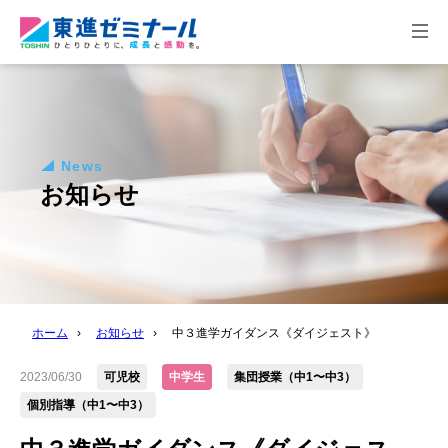
togg
navi
News
お知らせ
ホーム
›
お知らせ
›
中３進学ガイダンス《ダイジェスト》
2023/06/30
可児校
中学生
集団授業（中1〜中3）
個別指導（中1〜中3）