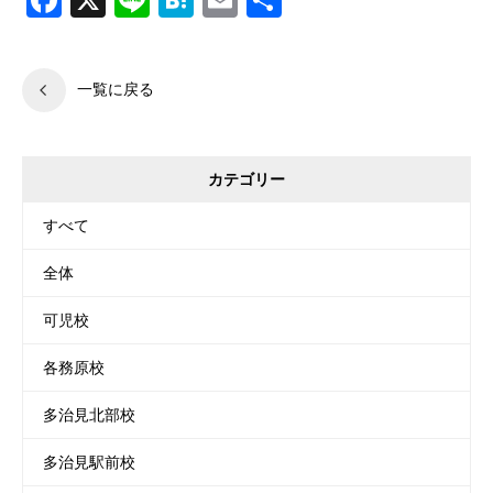
Facebook
X
Line
Hatena
Email
共
有
一覧に戻る
カテゴリー
すべて
全体
可児校
各務原校
多治見北部校
多治見駅前校