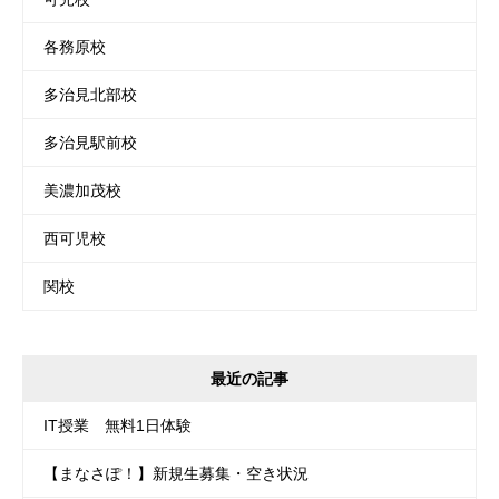
各務原校
多治見北部校
多治見駅前校
美濃加茂校
西可児校
関校
最近の記事
IT授業 無料1日体験
【まなさぽ！】新規生募集・空き状況