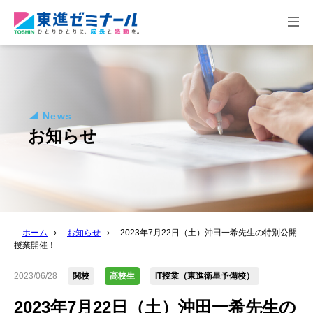
togg
navi
News
お知らせ
ホーム
›
お知らせ
›
2023年7月22日（土）沖田一希先生の特別公開
授業開催！
2023/06/28
関校
高校生
IT授業（東進衛星予備校）
2023年7月22日（土）沖田一希先生の