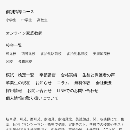
個別指導コース
小学生
中学生
高校生
オンライン家庭教師
校舎一覧
可児校
西可児校
多治見駅前校
多治見北部校
美濃加茂校
関校
各務原校
模試・検定一覧
季節講習
合格実績
生徒と保護者の声
卒業生の現在
お知らせ
コラム
無料体験
会社概要
採用情報
お問い合わせ
LINEでのお問い合わせ
個人情報の取り扱いについて
岐阜県、可児、西可児、多治見、多治見北、美濃加茂、関、各務原にて、集
団、個別（マンツーマン）指導で受験、定期テスト、学校での授業やテスト
の対策ができる学習塾です。中学受験、高校受験、大学受験、AO入試、指