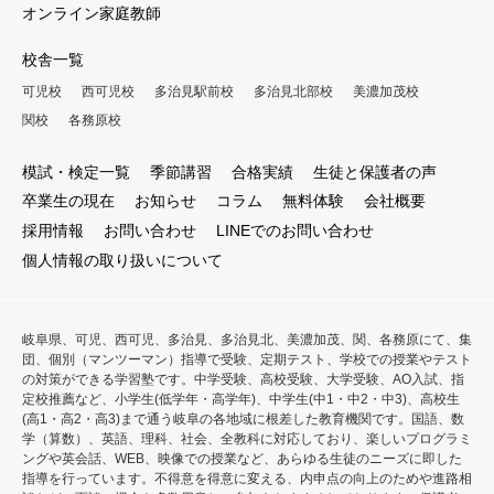
オンライン家庭教師
校舎一覧
可児校
西可児校
多治見駅前校
多治見北部校
美濃加茂校
関校
各務原校
模試・検定一覧
季節講習
合格実績
生徒と保護者の声
卒業生の現在
お知らせ
コラム
無料体験
会社概要
採用情報
お問い合わせ
LINEでのお問い合わせ
個人情報の取り扱いについて
岐阜県、可児、西可児、多治見、多治見北、美濃加茂、関、各務原にて、集
団、個別（マンツーマン）指導で受験、定期テスト、学校での授業やテスト
の対策ができる学習塾です。中学受験、高校受験、大学受験、AO入試、指
定校推薦など、小学生(低学年・高学年)、中学生(中1・中2・中3)、高校生
(高1・高2・高3)まで通う岐阜の各地域に根差した教育機関です。国語、数
学（算数）、英語、理科、社会、全教科に対応しており、楽しいプログラミ
ングや英会話、WEB、映像での授業など、あらゆる生徒のニーズに即した
指導を行っています。不得意を得意に変える、内申点の向上のためや進路相