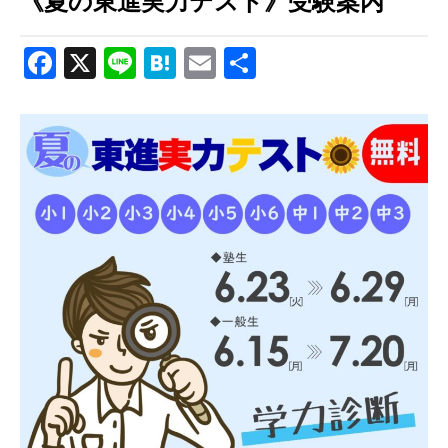
《夏の東進実力テスト》受験案内
Facebook
X
Line
Hatena
Email
共
有