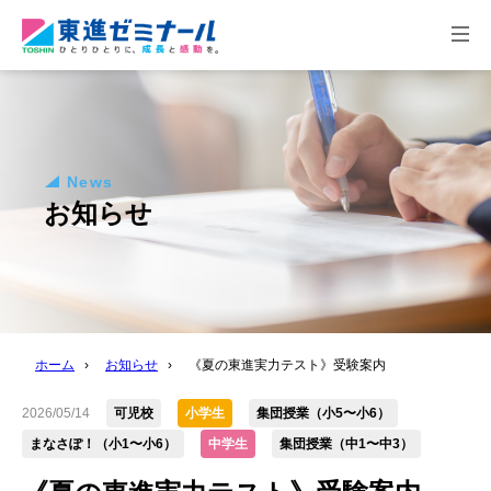
togg
navi
News
お知らせ
ホーム
›
お知らせ
›
《夏の東進実力テスト》受験案内
2026/05/14
可児校
小学生
集団授業（小5〜小6）
まなさぽ！（小1〜小6）
中学生
集団授業（中1〜中3）