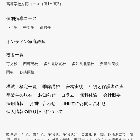
高等学校対応コース（高1〜高3）
個別指導コース
小学生
中学生
高校生
オンライン家庭教師
校舎一覧
可児校
西可児校
多治見駅前校
多治見北部校
美濃加茂校
関校
各務原校
模試・検定一覧
季節講習
合格実績
生徒と保護者の声
卒業生の現在
お知らせ
コラム
無料体験
会社概要
採用情報
お問い合わせ
LINEでのお問い合わせ
個人情報の取り扱いについて
岐阜県、可児、西可児、多治見、多治見北、美濃加茂、関、各務原にて、集
団、個別（マンツーマン）指導で受験、定期テスト、学校での授業やテスト