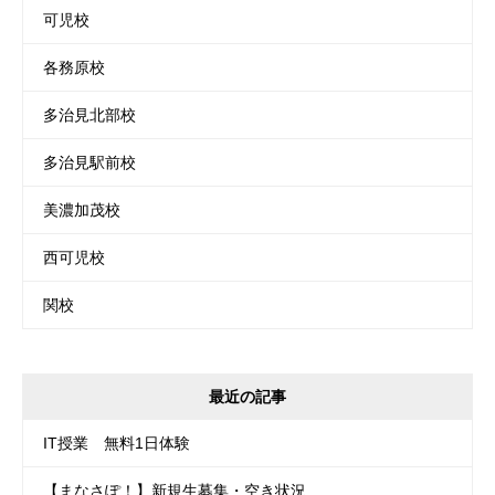
可児校
各務原校
多治見北部校
多治見駅前校
美濃加茂校
西可児校
関校
最近の記事
IT授業 無料1日体験
【まなさぽ！】新規生募集・空き状況