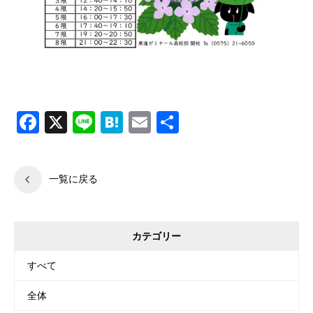
可児市，各務原市、多治見市、美濃加茂市、関市、土岐市、瑞浪市にある学習塾、東進ゼミナール可児校、西可児校、各務原校、美濃加茂校、関校、多治見駅前校、多治見北部校、土岐校、瑞浪校です。個別指導、集団授業、自立学習、オンライン家庭教師等あらゆるニーズに即した指導を行っています。
Facebook
X
Line
Hatena
Email
共
有
一覧に戻る
カテゴリー
すべて
全体