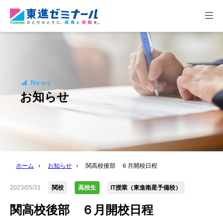
togg
navi
News
お知らせ
ホーム
›
お知らせ
›
関高校後部 ６月開校日程
2023/05/31
関校
高校生
IT授業（東進衛星予備校）
関高校後部 ６月開校日程