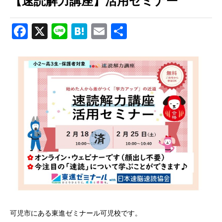
【速読解力講座】活用セミナー
Facebook
X
Line
Hatena
Email
共
有
可児市にある東進ゼミナール可児校です。