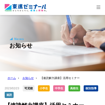
togg
navi
News
お知らせ
ホーム
›
お知らせ
›
【速読解力講座】活用セミナー
2023/02/23
可児校
小学生
中学生
高校生
個別指導
速読