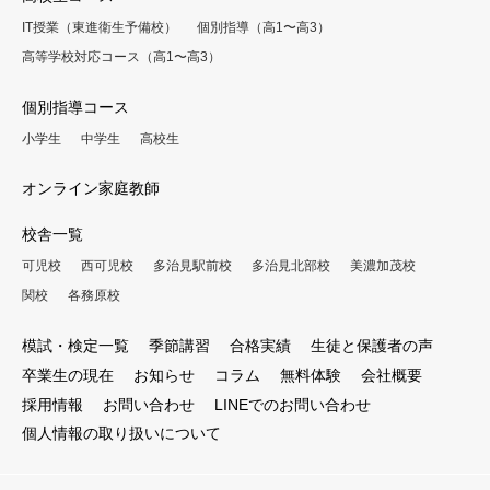
IT授業（東進衛生予備校）
個別指導（高1〜高3）
高等学校対応コース（高1〜高3）
個別指導コース
小学生
中学生
高校生
オンライン家庭教師
校舎一覧
可児校
西可児校
多治見駅前校
多治見北部校
美濃加茂校
関校
各務原校
模試・検定一覧
季節講習
合格実績
生徒と保護者の声
卒業生の現在
お知らせ
コラム
無料体験
会社概要
採用情報
お問い合わせ
LINEでのお問い合わせ
個人情報の取り扱いについて