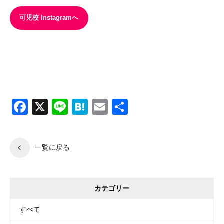
可児校 Instagramへ
可児市，各務原市、多治見市、美濃加茂市、関市、にある学習塾、東
進ゼミナール可児校、各務原校、美濃太田駅前校、関校、多治見駅前
校
Facebook
X
Line
Hatena
Email
共
有
一覧に戻る
カテゴリー
すべて