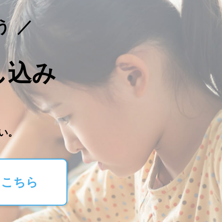
う
し込み
。
い。
はこちら