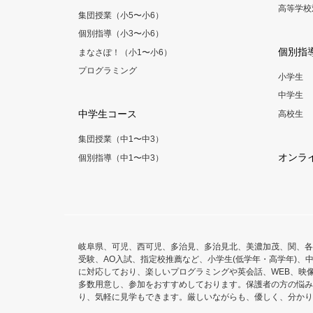
高等学校
集団授業（小5〜小6）
個別指導（小3〜小6）
個別指
まなさぽ！（小1〜小6）
プログラミング
小学生
中学生
中学生コース
高校生
集団授業（中1〜中3）
オンラ
個別指導（中1〜中3）
岐阜県、可児、西可児、多治見、多治見北、美濃加茂、関、各
受験、AO入試、指定校推薦など、小学生(低学年・高学年)、中
に対応しており、楽しいプログラミングや英会話、WEB、映
多数用意し、参加をおすすめしております。保護者の方の悩み
り、気軽に見学もできます。厳しいながらも、優しく、分かり