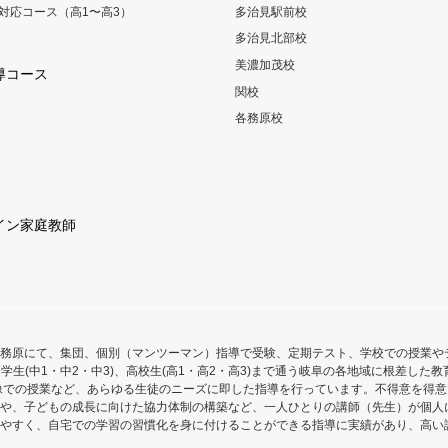
対応コース（高1〜高3）
多治見駅前校
多治見北部校
美濃加茂校
導コース
関校
各務原校
イン家庭教師
務原にて、集団、個別（マンツーマン）指導で受験、定期テスト、学校での授業や
学生(中1・中2・中3)、高校生(高1・高2・高3)まで通う岐阜の各地域に根差し
像での授業など、あらゆる生徒のニーズに即した指導を行っています。不得意を得
や、子どもの成長に向けた協力体制の構築など、一人ひとりの講師（先生）が個人
やすく、自宅での学習の習慣化を身に付けることができる指導に実績があり、高い