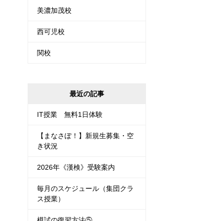
美濃加茂校
西可児校
関校
最近の記事
IT授業 無料1日体験
【まなさぽ！】新規生募集・空
き状況
2026年《漢検》受験案内
毎月のスケジュール（集団クラ
ス授業）
模試の復習方法⑤