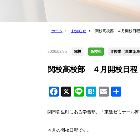
ホーム
›
お知らせ
›
関校高校部 ４月開校日程
2026/03/25
関校
高校生
IT授業（東進衛
関校高校部 ４月開校日程
Facebook
X
Line
Hatena
Email
共
有
関市弥生町にある学習塾、「東進ゼミナール関
４月の開校日程です。