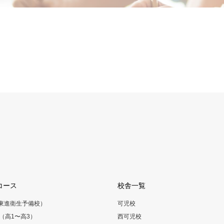
コース
校舎一覧
（東進衛生予備校）
可児校
（高1〜高3）
西可児校