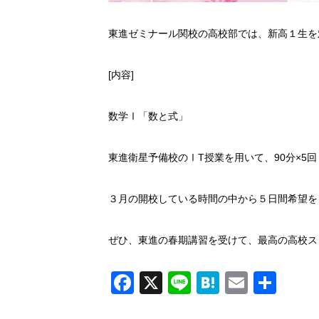
東進ゼミナール関校の高校部では、新高１生を
[内容]
数学Ⅰ「数と式」
東進衛星予備校のⅠT授業を用いて、90分×5
３月の開校している時間の中から５日間希望を
ぜひ、東進の春期講習を受けて、最高の高校ス
Facebook
X
Line
Hatena
Email
共
有