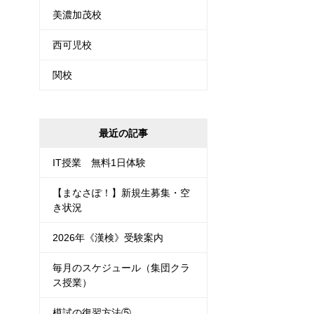
美濃加茂校
西可児校
関校
最近の記事
IT授業 無料1日体験
【まなさぽ！】新規生募集・空
き状況
2026年《漢検》受験案内
毎月のスケジュール（集団クラ
ス授業）
模試の復習方法⑤