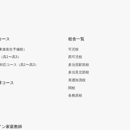
コース
校舎一覧
（東進衛生予備校）
可児校
（高1〜高3）
西可児校
対応コース（高1〜高3）
多治見駅前校
多治見北部校
美濃加茂校
導コース
関校
各務原校
イン家庭教師