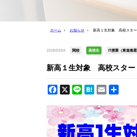
ホーム
›
お知らせ
›
新高１生対象 高校スター
2026/03/04
関校
高校生
IT授業（東進衛
新高１生対象 高校スター
Facebook
X
Line
Hatena
Email
共
有