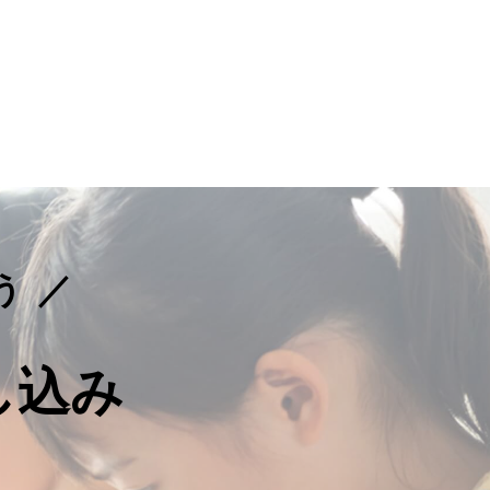
う
し込み
。