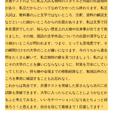
共通テストのように私立入試も独特のスタイルと問題の出題傾向
があり、私立だからといってなめてかかったら終わります。私立
入試は、教科書のふと文字ではないところ、注釈、資料の解説文
などといった細かいところからの出題があります。私は文系で日
本史選択でしたが、知らない歴史上の人物や出来事が出てきて焦
りました。その他、国語の文学作品についての出題や漢字などよ
り細かいところが問われます。つまり、とっても意地悪です。そ
の瞬間だけその大学のことが嫌いになります。今のうちから過去
問をたくさん解いて、私立独特の癖を見つけましょう。私のよう
にその大学のことを嫌いにならないように、対策を万全にしてい
ってください。持ち物や会場までの移動経路など、勉強以外のと
ころを事前に確認することもお忘れなく。
これからは気合です。共通テストを突破した皆さんなら次の二次
試験も突破できます。大学に入ったらどんなことしようかなとか
をふと考えてみると、いいモチベーションになりあとちょっと頑
張ろう！と思えます。自分を信じて最後まで！応援してます！