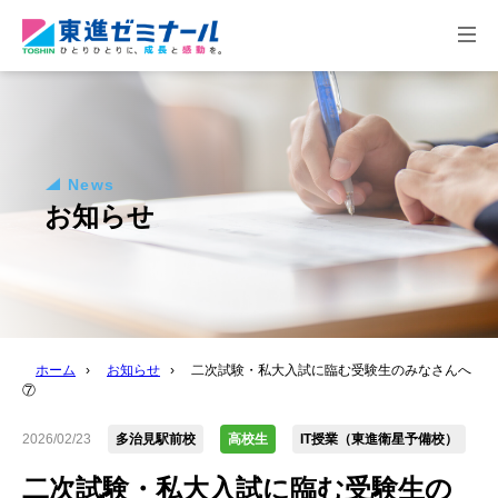
togg
navi
News
お知らせ
ホーム
›
お知らせ
›
二次試験・私大入試に臨む受験生のみなさんへ
⑦
2026/02/23
多治見駅前校
高校生
IT授業（東進衛星予備校）
二次試験・私大入試に臨む受験生の