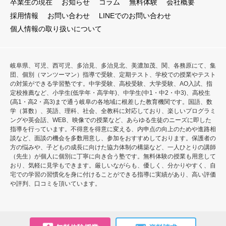
卒業生の現在
お知らせ
コラム
無料体験
会社概要
採用情報
お問い合わせ
LINEでのお問い合わせ
個人情報の取り扱いについて
岐阜県、可児、西可児、多治見、多治見北、美濃加茂、関、各務原にて、集
団、個別（マンツーマン）指導で受験、定期テスト、学校での授業やテスト
の対策ができる学習塾です。中学受験、高校受験、大学受験、AO入試、指
定校推薦など、小学生(低学年・高学年)、中学生(中1・中2・中3)、高校生
(高1・高2・高3)まで通う岐阜の各地域に根差した教育機関です。国語、数
学（算数）、英語、理科、社会、全教科に対応しており、楽しいプログラミ
ングや英会話、WEB、映像での授業など、あらゆる生徒のニーズに即した
指導を行っています。不得意を得意に変える、内申点の向上のためや進路相
談など、面談の機会を多数用意し、参加をおすすめしております。保護者の
方の悩みや、子どもの成長に向けた協力体制の構築など、一人ひとりの講師
（先生）が個人に個別に丁寧に向き合う塾です。無料体験の授業も用意して
おり、気軽に見学もできます。厳しいながらも、優しく、分かりやすく、自
宅での学習の習慣化を身に付けることができる指導に実績があり、高い評価
や評判、口コミを頂いています。