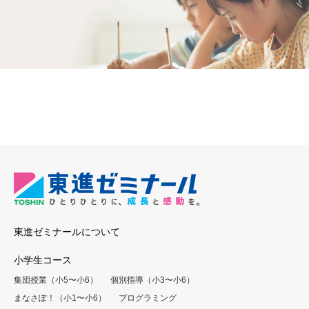
東進ゼミナールについて
小学生コース
集団授業（小5〜小6）
個別指導（小3〜小6）
まなさぽ！（小1〜小6）
プログラミング