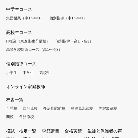
中学生コース
集団授業（中1〜中3）
個別指導（中1〜中3）
高校生コース
IT授業（東進衛生予備校）
個別指導（高1〜高3）
高等学校対応コース（高1〜高3）
個別指導コース
小学生
中学生
高校生
オンライン家庭教師
校舎一覧
可児校
西可児校
多治見駅前校
多治見北部校
美濃加茂校
関校
各務原校
模試・検定一覧
季節講習
合格実績
生徒と保護者の声