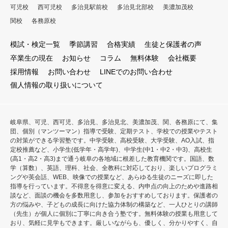
可児校
西可児校
多治見駅前校
多治見北部校
美濃加茂校
関校
各務原校
模試・検定一覧
季節講習
合格実績
生徒と保護者の声
卒業生の現在
お知らせ
コラム
無料体験
会社概要
採用情報
お問い合わせ
LINEでのお問い合わせ
個人情報の取り扱いについて
岐阜県、可児、西可児、多治見、多治見北、美濃加茂、関、各務原にて、集
団、個別（マンツーマン）指導で受験、定期テスト、学校での授業やテスト
の対策ができる学習塾です。中学受験、高校受験、大学受験、AO入試、指
定校推薦など、小学生(低学年・高学年)、中学生(中1・中2・中3)、高校生
(高1・高2・高3)まで通う岐阜の各地域に根差した教育機関です。国語、数
学（算数）、英語、理科、社会、全教科に対応しており、楽しいプログラミ
ングや英会話、WEB、映像での授業など、あらゆる生徒のニーズに即した
指導を行っています。不得意を得意に変える、内申点の向上のためや進路相
談など、面談の機会を多数用意し、参加をおすすめしております。保護者の
方の悩みや、子どもの成長に向けた協力体制の構築など、一人ひとりの講師
（先生）が個人に個別に丁寧に向き合う塾です。無料体験の授業も用意して
おり、気軽に見学もできます。厳しいながらも、優しく、分かりやすく、自