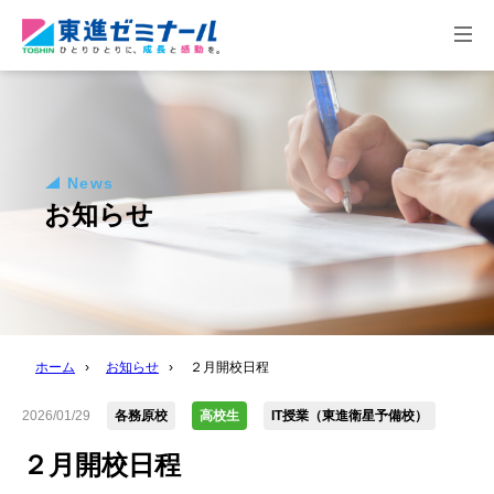
togg
navi
News
お知らせ
ホーム
›
お知らせ
›
２月開校日程
2026/01/29
各務原校
高校生
IT授業（東進衛星予備校）
２月開校日程