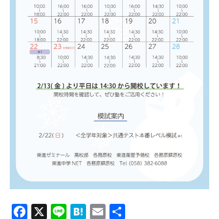
Facebook
X
Line
Hatena
Email
共