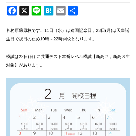
Facebook
X
Line
Hatena
Email
共
有
各務原蘇原校です。11日（水）は建国記念日，23日(月)は天皇誕
生日で祝日のため10時～22時開校となります。
模試は22日(日) に共通テスト本番レベル模試【新高２，新高３生
対象】があります。