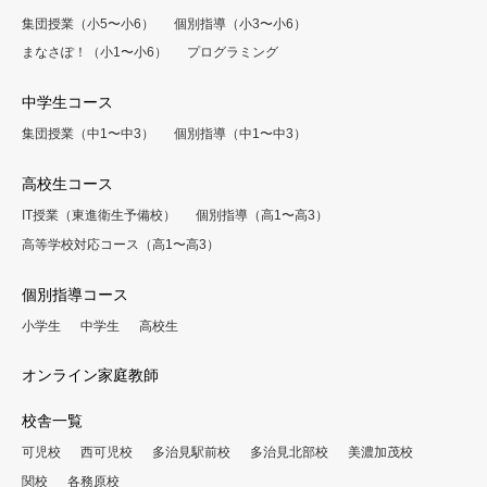
集団授業（小5〜小6）
個別指導（小3〜小6）
まなさぽ！（小1〜小6）
プログラミング
中学生コース
集団授業（中1〜中3）
個別指導（中1〜中3）
高校生コース
IT授業（東進衛生予備校）
個別指導（高1〜高3）
高等学校対応コース（高1〜高3）
個別指導コース
小学生
中学生
高校生
オンライン家庭教師
校舎一覧
可児校
西可児校
多治見駅前校
多治見北部校
美濃加茂校
関校
各務原校