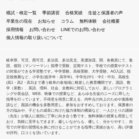
模試・検定一覧
季節講習
合格実績
生徒と保護者の声
卒業生の現在
お知らせ
コラム
無料体験
会社概要
採用情報
お問い合わせ
LINEでのお問い合わせ
個人情報の取り扱いについて
岐阜県、可児、西可児、多治見、多治見北、美濃加茂、関、各務原にて、集
団、個別（マンツーマン）指導で受験、定期テスト、学校での授業やテスト
の対策ができる学習塾です。中学受験、高校受験、大学受験、AO入試、指
定校推薦など、小学生(低学年・高学年)、中学生(中1・中2・中3)、高校生
(高1・高2・高3)まで通う岐阜の各地域に根差した教育機関です。国語、数
学（算数）、英語、理科、社会、全教科に対応しており、楽しいプログラミ
ングや英会話、WEB、映像での授業など、あらゆる生徒のニーズに即した
指導を行っています。不得意を得意に変える、内申点の向上のためや進路相
談など、面談の機会を多数用意し、参加をおすすめしております。保護者の
方の悩みや、子どもの成長に向けた協力体制の構築など、一人ひとりの講師
（先生）が個人に個別に丁寧に向き合う塾です。無料体験の授業も用意して
おり、気軽に見学もできます。厳しいながらも、優しく、分かりやすく、自
宅での学習の習慣化を身に付けることができる指導に実績があり、高い評価
や評判、口コミを頂いています。