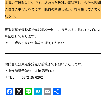
本番の二日間は長いです。終わった教科の事は忘れ、今その瞬間
の自分の事だけを考えて、眼前の問題と戦い、打ち破ってきてく
ださい。
東進衛星予備校多治見駅前校一同、共通テストに挑むすべての人
を応援しております。
そして皆さま良いお年をお迎えください。
お問合せは東進多治見駅前校までお願いいたします。
＊東進衛星予備校 多治見駅前校
＊TEL : 0572-25-6202
Facebook
X
Line
Hatena
Email
共
有