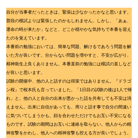
自分が当事者だったときは、緊張は少なかったかなと思います。
普段の模試よりは緊張したのかもしれません。しかし、「あぁ、
運命の時が来たか」などと、どこか穏やかな気持ちで本番を迎え
たのを覚えています。
本番前の勉強においては、簡単な問題、解けるであろう問題を解
いた方が良いです。分からない問題を増やすと、不安が広がり、
精神衛生上良くありません。本番直前の勉強には模試の直しなど
が良いと思います。
試験の開催中、他の人と話すのは得策ではありません。『ドラゴ
ン桜』で桜木氏も言っていました。「1日目の試験の後は1人で帰
れ」と。他の人と自分の出来が悪かった話を共有しても不安は消
えません。出来に自信があっても、周りと話す事で自分の間違い
に気づいてしまうかも。顔を合わせただけでもお互い不安になる
ものです。試験の期間はお互いに連絡を取らない。他人からの精
神攻撃をかわし、他人への精神攻撃も控える方が良いでしょう。