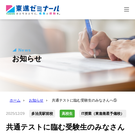
togg
navi
News
お知らせ
ホーム
›
お知らせ
›
共通テストに臨む受験生のみなさんへ⑤
2025/12/29
多治見駅前校
高校生
IT授業（東進衛星予備校）
共通テストに臨む受験生のみなさん