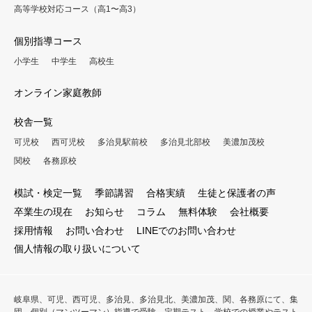
高等学校対応コース（高1〜高3）
個別指導コース
小学生
中学生
高校生
オンライン家庭教師
校舎一覧
可児校
西可児校
多治見駅前校
多治見北部校
美濃加茂校
関校
各務原校
模試・検定一覧
季節講習
合格実績
生徒と保護者の声
卒業生の現在
お知らせ
コラム
無料体験
会社概要
採用情報
お問い合わせ
LINEでのお問い合わせ
個人情報の取り扱いについて
岐阜県、可児、西可児、多治見、多治見北、美濃加茂、関、各務原にて、集
団、個別（マンツーマン）指導で受験、定期テスト、学校での授業やテスト