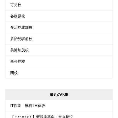
可児校
各務原校
多治見北部校
多治見駅前校
美濃加茂校
西可児校
関校
最近の記事
IT授業 無料1日体験
【まなさぽ！】新規生募集・空き状況