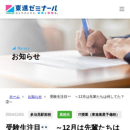
togg
navi
News
お知らせ
ホーム
›
お知らせ
›
受験生注目
～12月は先輩たちは何してた？
②～
2024/12/03
多治見駅前校
高校生
IT授業（東進衛星予備校）
受験生注目
～12月は先輩たちは