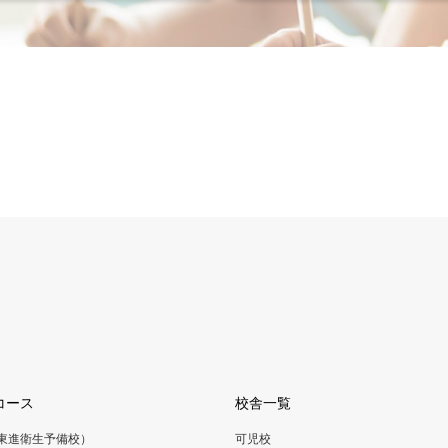
コース
校舎一覧
（東進衛生予備校）
可児校