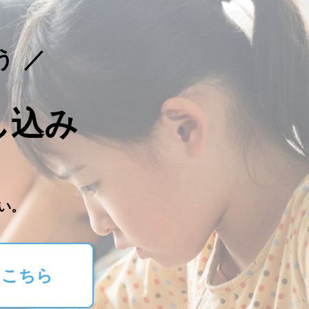
う
し込み
。
い。
はこちら