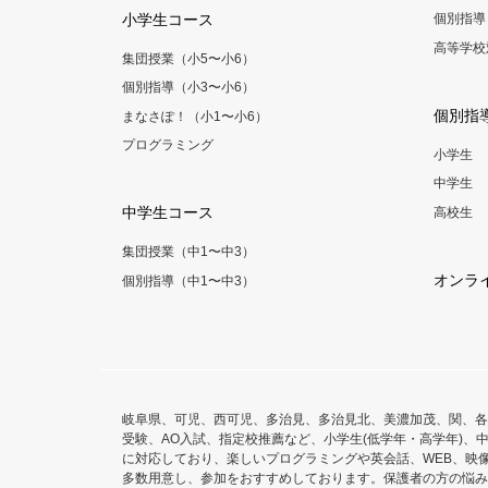
小学生コース
個別指導
高等学校
集団授業（小5〜小6）
個別指導（小3〜小6）
個別指
まなさぽ！（小1〜小6）
プログラミング
小学生
中学生
中学生コース
高校生
集団授業（中1〜中3）
オンラ
個別指導（中1〜中3）
岐阜県、可児、西可児、多治見、多治見北、美濃加茂、関、各
受験、AO入試、指定校推薦など、小学生(低学年・高学年)、中
に対応しており、楽しいプログラミングや英会話、WEB、映
多数用意し、参加をおすすめしております。保護者の方の悩み