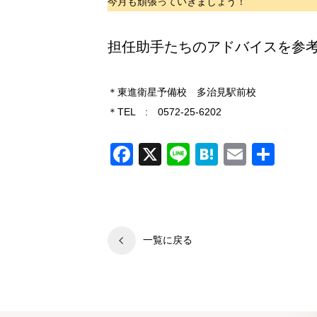
今月も頑張っていきましょう！
担任助手たちのアドバイスを参
＊東進衛星予備校 多治見駅前校
＊TEL : 0572-25-6202
Facebook
X
Line
Hatena
Email
共
有
一覧に戻る