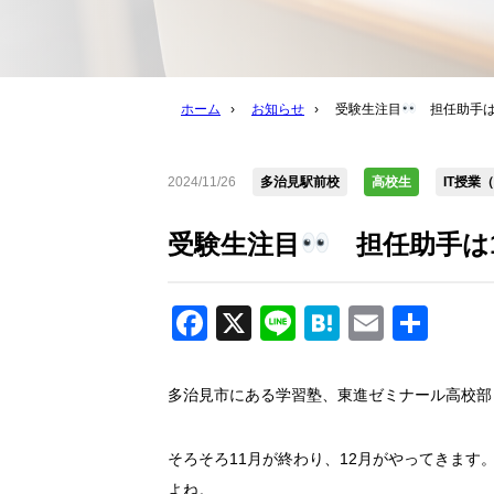
ホーム
›
お知らせ
›
受験生注目
担任助手は
2024/11/26
多治見駅前校
高校生
IT授業
受験生注目
担任助手は1
Facebook
X
Line
Hatena
Email
共
有
多治見市にある学習塾、東進ゼミナール高校部
そろそろ11月が終わり、12月がやってきます
よね。