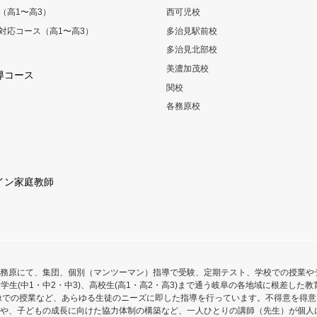
（高1〜高3）
西可児校
対応コース（高1〜高3）
多治見駅前校
多治見北部校
美濃加茂校
導コース
関校
各務原校
イン家庭教師
務原にて、集団、個別（マンツーマン）指導で受験、定期テスト、学校での授業や
学生(中1・中2・中3)、高校生(高1・高2・高3)まで通う岐阜の各地域に根差し
像での授業など、あらゆる生徒のニーズに即した指導を行っています。不得意を得
や、子どもの成長に向けた協力体制の構築など、一人ひとりの講師（先生）が個人