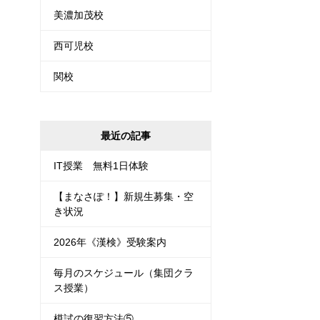
美濃加茂校
西可児校
関校
最近の記事
IT授業 無料1日体験
【まなさぽ！】新規生募集・空
き状況
2026年《漢検》受験案内
毎月のスケジュール（集団クラ
ス授業）
模試の復習方法⑤