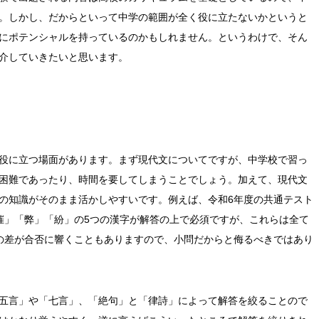
。しかし、だからといって中学の範囲が全く役に立たないかというと
にポテンシャルを持っているのかもしれません。というわけで、そん
介していきたいと思います。
役に立つ場面があります。まず現代文についてですが、中学校で習っ
困難であったり、時間を要してしまうことでしょう。加えて、現代文
の知識がそのまま活かしやすいです。例えば、令和6年度の共通テスト
催」「弊」「紛」の5つの漢字が解答の上で必須ですが、これらは全て
の差が合否に響くこともありますので、小問だからと侮るべきではあり
五言」や「七言」、「絶句」と「律詩」によって解答を絞ることので