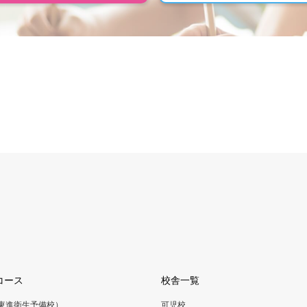
コース
校舎一覧
（東進衛生予備校）
可児校