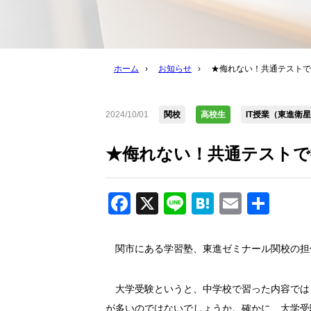
ホーム
›
お知らせ
›
★侮れない！共通テストで
2024/10/01
関校
高校生
IT授業（東進衛
★侮れない！共通テストで
Facebook
X
Line
Hatena
Email
共
有
関市にある学習塾、東進ゼミナール関校の担
大学受験というと、中学校で習った内容では
が多いのではないでしょうか。確かに、大学受