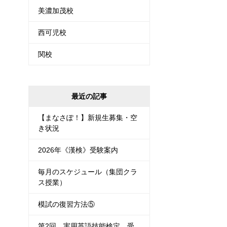
美濃加茂校
西可児校
関校
最近の記事
【まなさぽ！】新規生募集・空
き状況
2026年《漢検》受験案内
毎月のスケジュール（集団クラ
ス授業）
模試の復習方法⑤
第2回 実用英語技能検定 受