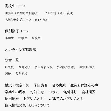
高校生コース
IT授業（東進衛生予備校）
個別指導（高1〜高3）
高等学校対応コース（高1〜高3）
個別指導コース
小学生
中学生
高校生
オンライン家庭教師
校舎一覧
可児校
西可児校
多治見駅前校
多治見北部校
美濃加茂校
関校
各務原校
模試・検定一覧
季節講習
合格実績
生徒と保護者の声
卒業生の現在
お知らせ
コラム
無料体験
会社概要
採用情報
お問い合わせ
LINEでのお問い合わせ
個人情報の取り扱いについて