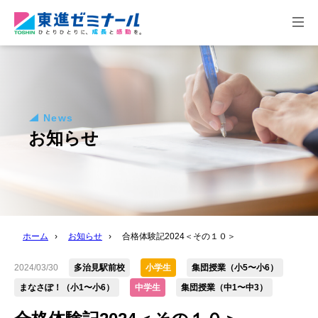
togg
navi
News
お知らせ
ホーム
›
お知らせ
›
合格体験記2024＜その１０＞
2024/03/30
多治見駅前校
小学生
集団授業（小5〜小6）
まなさぽ！（小1〜小6）
中学生
集団授業（中1〜中3）