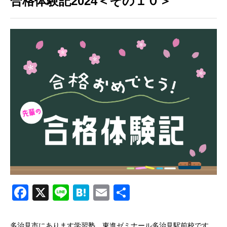
合格体験記2024＜その１０＞
Facebook
X
Line
Hatena
Email
共
有
多治見市にあります学習塾、東進ゼミナール多治見駅前校です。