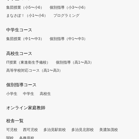
集団授業（小5〜小6）
個別指導（小3〜小6）
まなさぽ！（小1〜小6）
プログラミング
中学生コース
集団授業（中1〜中3）
個別指導（中1〜中3）
高校生コース
IT授業（東進衛生予備校）
個別指導（高1〜高3）
高等学校対応コース（高1〜高3）
個別指導コース
小学生
中学生
高校生
オンライン家庭教師
校舎一覧
可児校
西可児校
多治見駅前校
多治見北部校
美濃加茂校
関校
各務原校