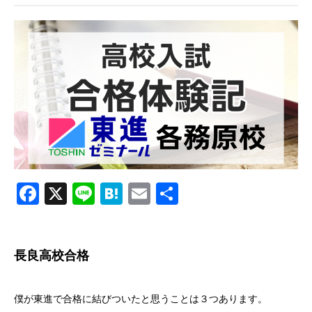
Facebook
X
Line
Hatena
Email
共
有
長良高校合格
僕が東進で合格に結びついたと思うことは３つあります。