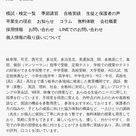
模試・検定一覧
季節講習
合格実績
生徒と保護者の声
卒業生の現在
お知らせ
コラム
無料体験
会社概要
採用情報
お問い合わせ
LINEでのお問い合わせ
個人情報の取り扱いについて
岐阜県、可児、西可児、多治見、多治見北、美濃加茂、関、各務原にて、集
団、個別（マンツーマン）指導で受験、定期テスト、学校での授業やテスト
の対策ができる学習塾です。中学受験、高校受験、大学受験、AO入試、指
定校推薦など、小学生(低学年・高学年)、中学生(中1・中2・中3)、高校生
(高1・高2・高3)まで通う岐阜の各地域に根差した教育機関です。国語、数
学（算数）、英語、理科、社会、全教科に対応しており、楽しいプログラミ
ングや英会話、WEB、映像での授業など、あらゆる生徒のニーズに即した
指導を行っています。不得意を得意に変える、内申点の向上のためや進路相
談など、面談の機会を多数用意し、参加をおすすめしております。保護者の
方の悩みや、子どもの成長に向けた協力体制の構築など、一人ひとりの講師
（先生）が個人に個別に丁寧に向き合う塾です。無料体験の授業も用意して
おり、気軽に見学もできます。厳しいながらも、優しく、分かりやすく、自
宅での学習の習慣化を身に付けることができる指導に実績があり、高い評価
や評判、口コミを頂いています。