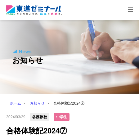
togg
navi
News
お知らせ
ホーム
›
お知らせ
›
合格体験記2024⑦
2024/03/29
各務原校
中学生
合格体験記2024⑦