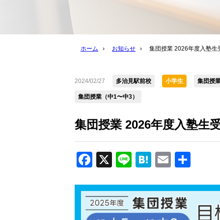
ホーム
›
お知らせ
›
集団授業 2026年度入塾
2024/02/27
多治見駅前校
小学生
集団授業
集団授業（中1〜中3）
集団授業 2026年度入塾生
Facebook
X
Line
Hatena
Email
共
有