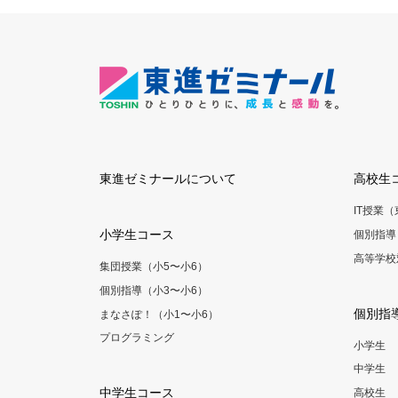
東進ゼミナールについて
高校生
IT授業
小学生コース
個別指導
高等学校
集団授業（小5〜小6）
個別指導（小3〜小6）
個別指
まなさぽ！（小1〜小6）
プログラミング
小学生
中学生
中学生コース
高校生