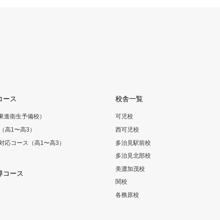
コース
校舎一覧
（東進衛生予備校）
可児校
（高1〜高3）
西可児校
対応コース（高1〜高3）
多治見駅前校
多治見北部校
美濃加茂校
導コース
関校
各務原校