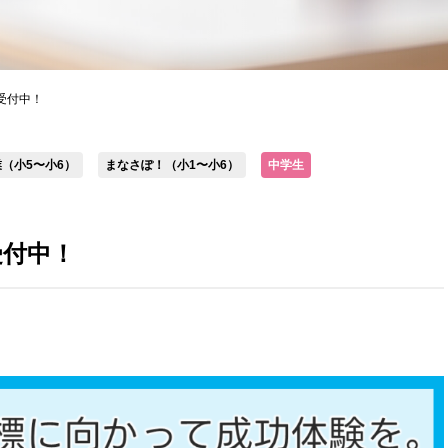
生受付中！
（小5〜小6）
まなさぽ！（小1〜小6）
中学生
受付中！