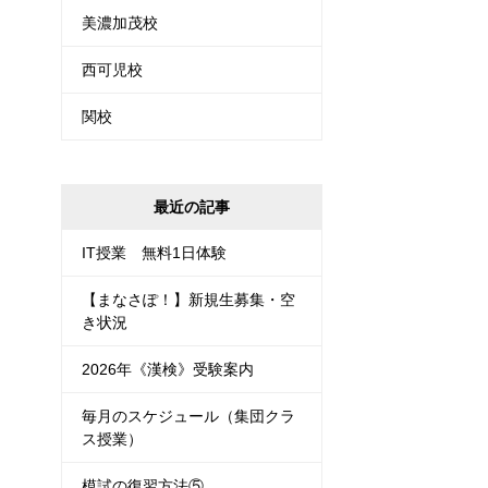
美濃加茂校
西可児校
関校
最近の記事
IT授業 無料1日体験
【まなさぽ！】新規生募集・空
き状況
2026年《漢検》受験案内
毎月のスケジュール（集団クラ
ス授業）
模試の復習方法⑤