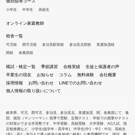
個別指導コース
小学生
中学生
高校生
オンライン家庭教師
校舎一覧
可児校
西可児校
多治見駅前校
多治見北部校
美濃加茂校
関校
各務原校
模試・検定一覧
季節講習
合格実績
生徒と保護者の声
卒業生の現在
お知らせ
コラム
無料体験
会社概要
採用情報
お問い合わせ
LINEでのお問い合わせ
個人情報の取り扱いについて
岐阜県、可児、西可児、多治見、多治見北、美濃加茂、関、各務原にて、集
団、個別（マンツーマン）指導で受験、定期テスト、学校での授業やテスト
の対策ができる学習塾です。中学受験、高校受験、大学受験、AO入試、指
定校推薦など、小学生(低学年・高学年)、中学生(中1・中2・中3)、高校生
(高1・高2・高3)まで通う岐阜の各地域に根差した教育機関です。国語、数