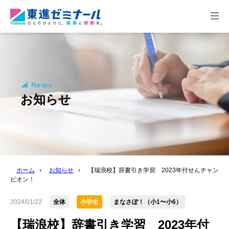
togg
navi
News
お知らせ
ホーム
›
お知らせ
›
【瑞浪校】辞書引き学習 2023年付せんチャン
ピオン！
2024/01/22
全体
小学生
まなさぽ！（小1〜小6）
【瑞浪校】辞書引き学習 2023年付