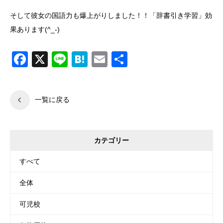
そして彼女の国語力も爆上がりしました！！「辞書引き学習」効
果あります(^_-)
Facebook
X
Line
Hatena
Email
共
有
一覧に戻る
カテゴリー
すべて
全体
可児校