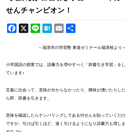
せんチャンピオン！
Facebook
X
Line
Hatena
Email
共
有
～瑞浪市の学習塾 東進ゼミナール瑞浪校より～
小学国語の授業では、語彙力を増やすべく「辞書引き学習」をし
ています♪
言葉に出会って、意味が分からなかったり、興味が湧いたりした
ら即、辞書を引きます。
意味を確認したらナンバリングしてある付せんを貼っていくだけ
ですが、引けば引くほど、速く引けるようになり語彙力も増しま
す(^_^)v