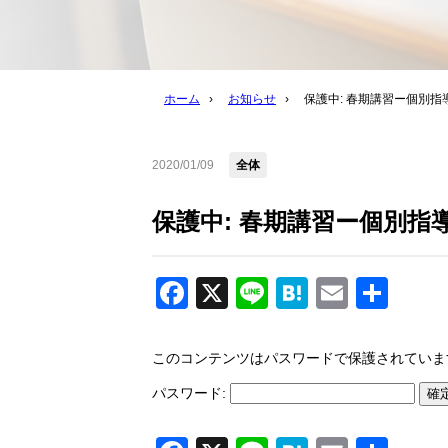
ホーム
›
お知らせ
›
保護中: 春期講習ー個別指導
2020/01/09
全体
保護中: 春期講習ー個別指導
Facebook
X
Line
Hatena
Email
共
有
このコンテンツはパスワードで保護されていま
パスワード: