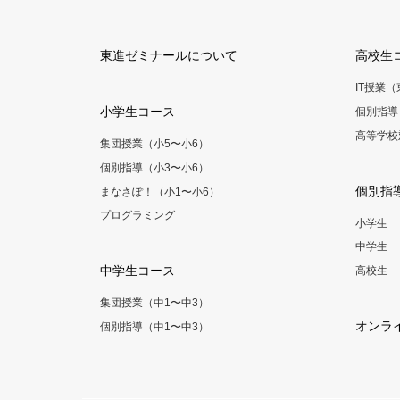
東進ゼミナールについて
高校生
IT授業
小学生コース
個別指導
高等学校
集団授業（小5〜小6）
個別指導（小3〜小6）
個別指
まなさぽ！（小1〜小6）
プログラミング
小学生
中学生
中学生コース
高校生
集団授業（中1〜中3）
オンラ
個別指導（中1〜中3）