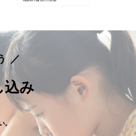
う
し込み
。
い。