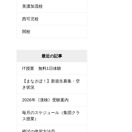
美濃加茂校
西可児校
関校
最近の記事
IT授業 無料1日体験
【まなさぽ！】新規生募集・空
き状況
2026年《漢検》受験案内
毎月のスケジュール（集団クラ
ス授業）
模試の復習方法⑤