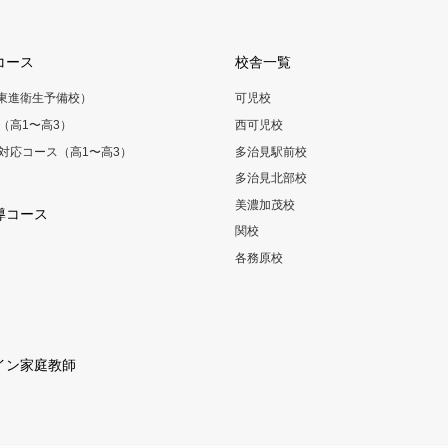
コース
校舎一覧
（東進衛生予備校）
可児校
（高1〜高3）
西可児校
対応コース（高1〜高3）
多治見駅前校
多治見北部校
美濃加茂校
導コース
関校
各務原校
イン家庭教師