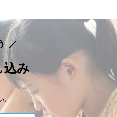
う
し込み
。
い。