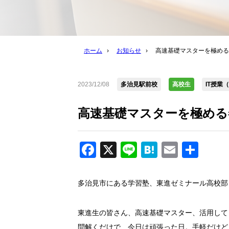
ホーム
›
お知らせ
›
高速基礎マスターを極める
2023/12/08
多治見駅前校
高校生
IT授業
高速基礎マスターを極める
Facebook
X
Line
Hatena
Email
共
有
多治見市にある学習塾、東進ゼミナール高校部
東進生の皆さん、高速基礎マスター、活用して
問解くだけで、今日は頑張った日。手軽だけど