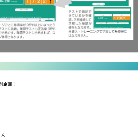
別企画！
さん