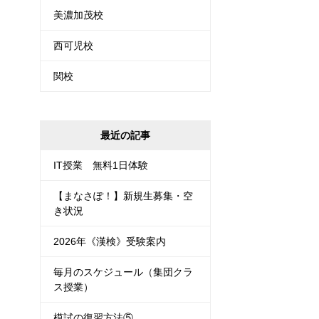
美濃加茂校
西可児校
関校
最近の記事
IT授業 無料1日体験
【まなさぽ！】新規生募集・空
き状況
2026年《漢検》受験案内
毎月のスケジュール（集団クラ
ス授業）
模試の復習方法⑤