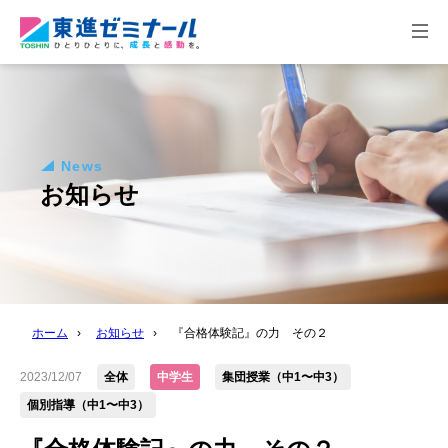
togg
navi
News
お知らせ
ホーム
›
お知らせ
›
『合格体験記』の力 その２
2023/12/07
全体
中学生
集団授業（中1〜中3）
個別指導（中1〜中3）