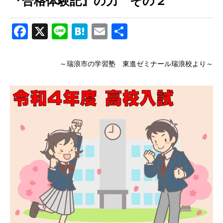
『合格体験記』の力 その２
Facebook
X
Line
Hatena
Email
共
有
～瑞浪市の学習塾 東進ゼミナール瑞浪校より～