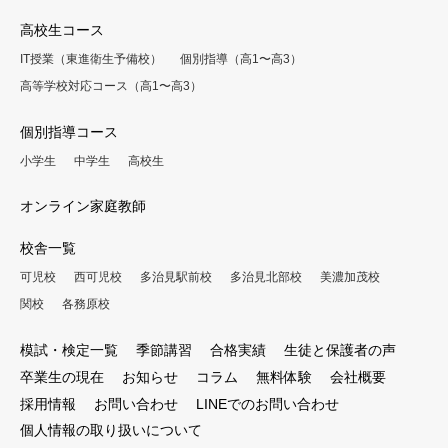
高校生コース
IT授業（東進衛生予備校）
個別指導（高1〜高3）
高等学校対応コース（高1〜高3）
個別指導コース
小学生
中学生
高校生
オンライン家庭教師
校舎一覧
可児校
西可児校
多治見駅前校
多治見北部校
美濃加茂校
関校
各務原校
模試・検定一覧
季節講習
合格実績
生徒と保護者の声
卒業生の現在
お知らせ
コラム
無料体験
会社概要
採用情報
お問い合わせ
LINEでのお問い合わせ
個人情報の取り扱いについて